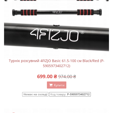
Турнік розсувний 4FIZJO Basic 61.5-100 см Black/Red (P-
5905973402712)
699.00 ₴
974.00 ₴
Купити
Немає на складі
Код товару:
P-5905973402712