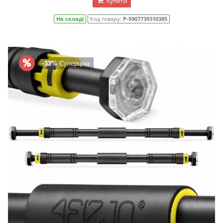
Купити
На складі
Код товару:
P-5907739310385
-33%
Суперціна