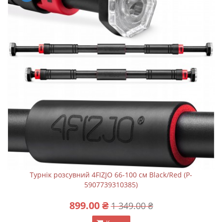
Турнік розсувний 4FIZJO 66-100 см Black/Red (P-
5907739310385)
899.00 ₴
1 349.00 ₴