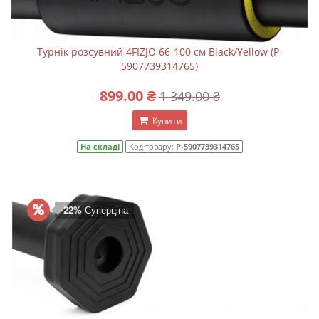
Турнік розсувний 4FIZJO 66-100 см Black/Yellow (P-
5907739314765)
899.00 ₴
1 349.00 ₴
Купити
На складі
Код товару:
P-5907739314765
-22%
Суперціна