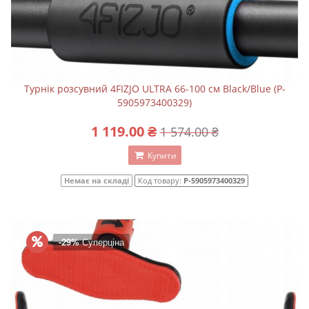
Турнік розсувний 4FIZJO ULTRA 66-100 см Black/Blue (P-
5905973400329)
1 119.00 ₴
1 574.00 ₴
Купити
Немає на складі
Код товару:
P-5905973400329
-29%
Суперціна