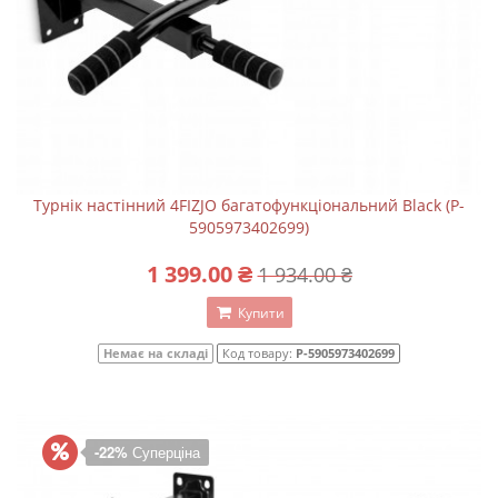
Турнік настінний 4FIZJO багатофункціональний Black (P-
5905973402699)
1 399.00 ₴
1 934.00 ₴
Купити
Немає на складі
Код товару:
P-5905973402699
-22%
Суперціна