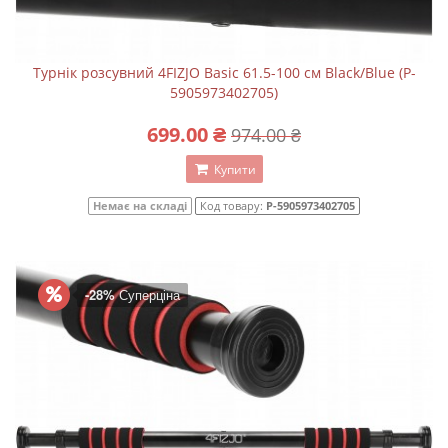
Турнік розсувний 4FIZJO Basic 61.5-100 см Black/Blue (P-
5905973402705)
699.00 ₴
974.00 ₴
Купити
Немає на складі
Код товару:
P-5905973402705
-28%
Суперціна