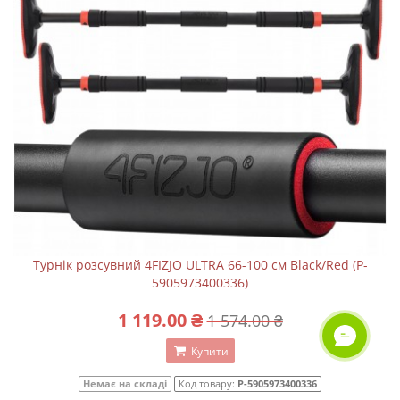
Турнік розсувний 4FIZJO ULTRA 66-100 см Black/Red (P-
5905973400336)
1 119.00 ₴
1 574.00 ₴
ОНЛАЙН ЧАТ
Купити
Немає на складі
Код товару:
P-5905973400336