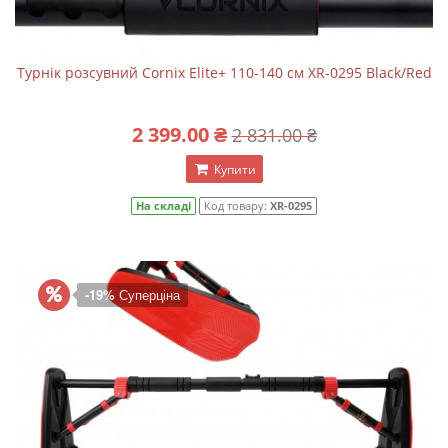
Турнік розсувний Cornix Elite+ 110-140 см XR-0295 Black/Red
2 399.00 ₴
2 831.00 ₴
Купити
На складі
Код товару:
XR-0295
-19%
Суперціна