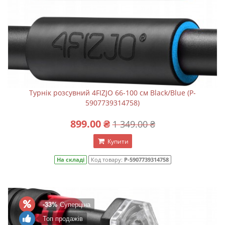
Турнік розсувний 4FIZJO 66-100 см Black/Blue (P-
5907739314758)
899.00 ₴
1 349.00 ₴
Купити
На складі
Код товару:
P-5907739314758
-33%
Суперціна
Топ продажів