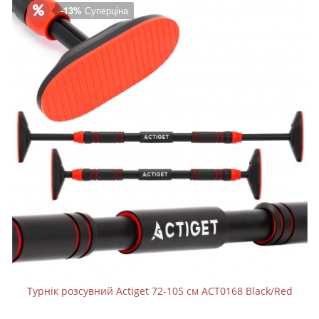
-13%
Суперціна
Турнік розсувний Actiget 72-105 см ACT0168 Black/Red