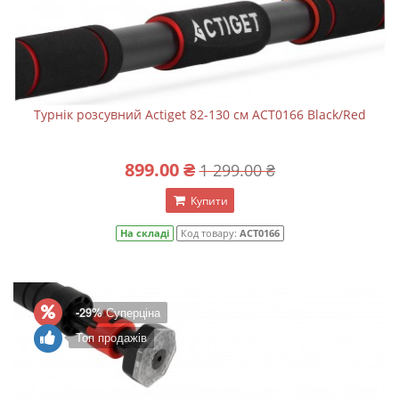
Турнік розсувний Actiget 82-130 см ACT0166 Black/Red
899.00 ₴
1 299.00 ₴
Купити
На складі
Код товару:
ACT0166
-29%
Суперціна
Топ продажів