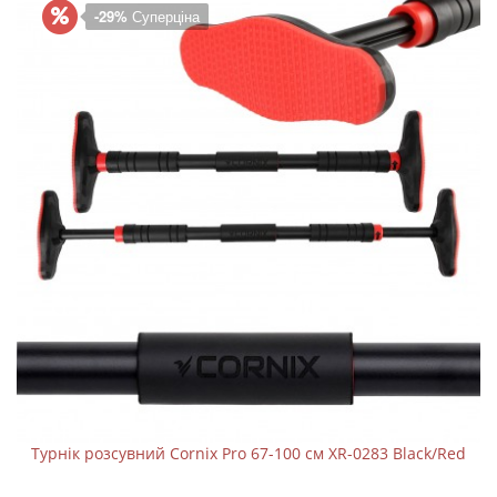
-29%
Суперціна
Турнік розсувний Cornix Pro 67-100 см XR-0283 Black/Red