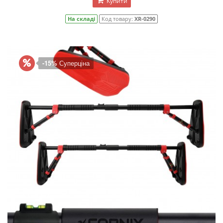
Купити
На складі
Код товару:
XR-0290
-15%
Суперціна