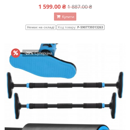
1 599.00 ₴
1 887.00 ₴
Купити
Немає на складі
Код товару:
P-5907739313263
-29%
Суперціна