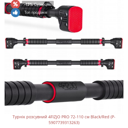
-15%
Суперціна
Топ продажів
Турнік розсувний 4FIZJO PRO 72-110 см Black/Red (P-
5907739313263)