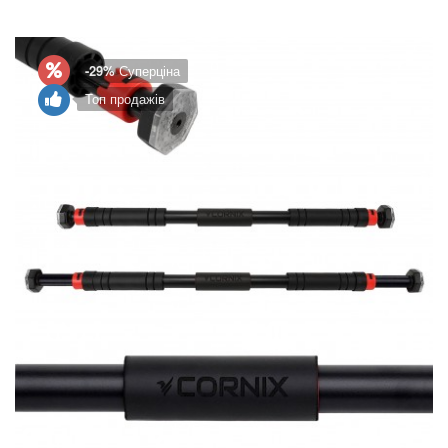
-29%
Суперціна
Топ продажів