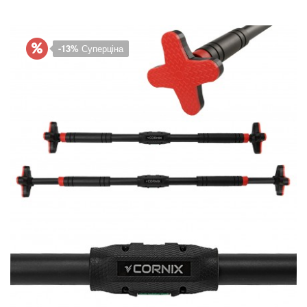
-13%
Суперціна