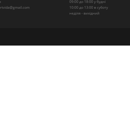
р
09:00 до 18:00 у будні
portvida@gmail.com
10:00 до 13:00 в суботу
неділя - вихідний