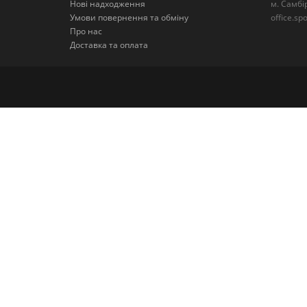
Нові надходження
м. Самбі
Умови повернення та обміну
office.s
Про нас
Доставка та оплата