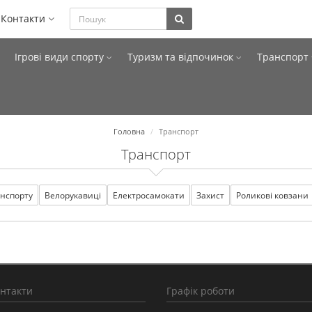
Контакти
Ігрові види спорту
Туризм та відпочинок
Транспорт
Головна
Транспорт
Транспорт
анспорту
Велорукавиці
Електросамокати
Захист
Роликові ковзани
онтакти
Графік роботи