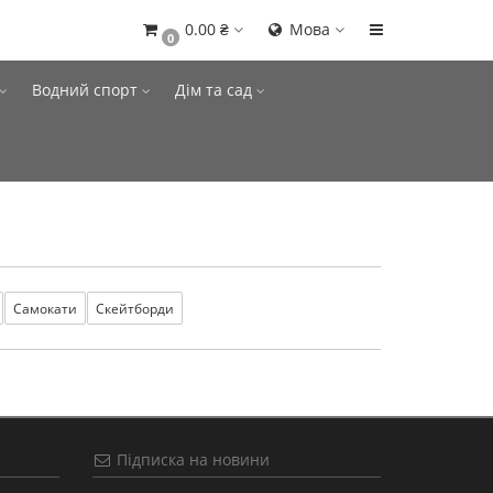
0.00 ₴
Мова
0
Водний спорт
Дім та сад
Самокати
Скейтборди
Підписка на новини