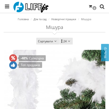
0
Головна
Дім та сад
Новорічні іграшки
Мішура
Мішура
Сортувати
24
Фільтр
-48%
Суперціна
Топ продажів