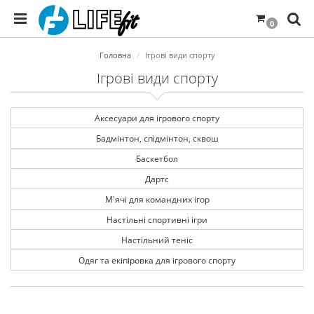
0
Головна
Ігрові види спорту
Ігрові види спорту
Аксесуари для ігрового спорту
Бадмінтон, спідмінтон, сквош
Баскетбол
Дартс
М'ячі для командних ігор
Настільні спортивні ігри
Настільний теніс
Одяг та екіпіровка для ігрового спорту