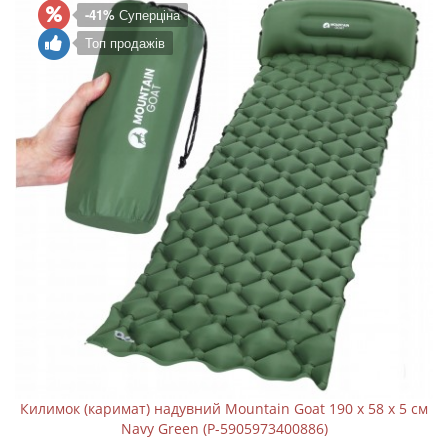
-41%
Суперціна
Топ продажів
Килимок (каримат) надувний Mountain Goat 190 x 58 x 5 см
Navy Green (P-5905973400886)