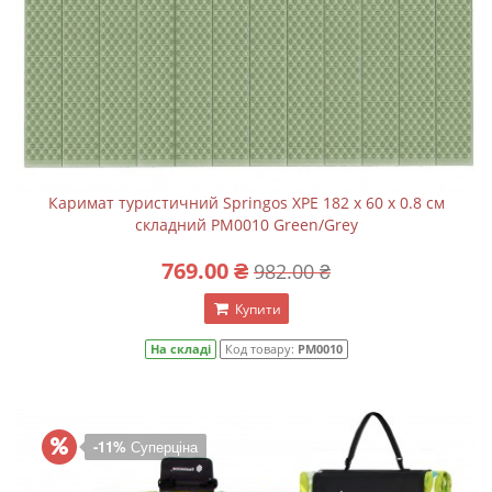
Каримат туристичний Springos XPE 182 x 60 x 0.8 cм
складний PM0010 Green/Grey
769.00 ₴
982.00 ₴
Купити
На складі
Код товару:
PM0010
-11%
Суперціна