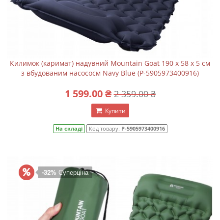
Килимок (каримат) надувний Mountain Goat 190 x 58 x 5 см
з вбудованим насососм Navy Blue (P-5905973400916)
1 599.00 ₴
2 359.00 ₴
Купити
На складі
Код товару:
P-5905973400916
-32%
Суперціна