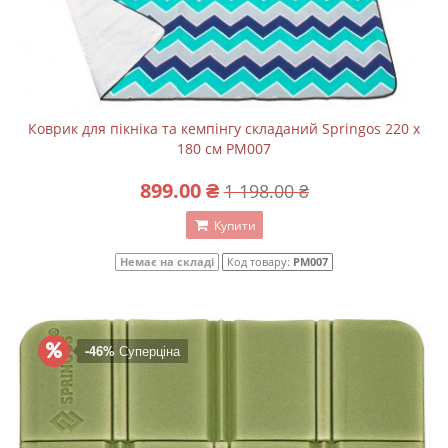
Коврик для пікніка та кемпінгу складаний Springos 220 x
180 см PM007
899.00 ₴
1 198.00 ₴
Купити
Немає на складі
Код товару:
PM007
-46%
Суперціна