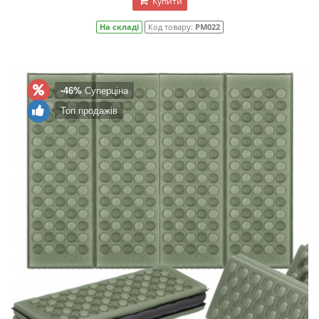
Купити
На складі
Код товару:
PM022
-46%
Суперціна
Топ продажів