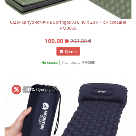
Сідачка туристична Springos XPE 40 x 28 x 1 см складна
PM0005
109.00 ₴
202.00 ₴
Купити
На складі
Код товару:
PM0005
-41%
Суперціна