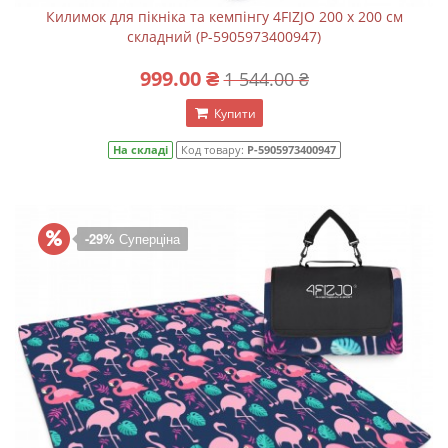
Килимок для пікніка та кемпінгу 4FIZJO 200 x 200 см
складний (P-5905973400947)
999.00 ₴
1 544.00 ₴
Купити
На складі
Код товару:
P-5905973400947
-29%
Суперціна