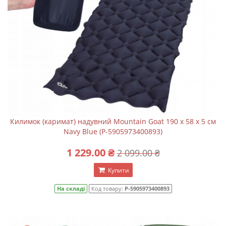
Килимок (каримат) надувний Mountain Goat 190 x 58 x 5 см
Navy Blue (P-5905973400893)
1 229.00 ₴
2 099.00 ₴
Купити
На складі
Код товару:
P-5905973400893