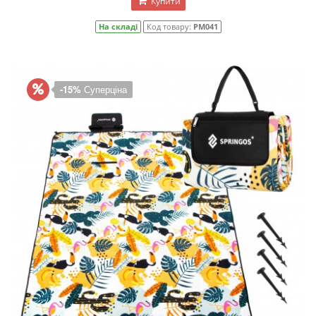
Купити
На складі
Код товару:
PM041
-15%
Суперціна