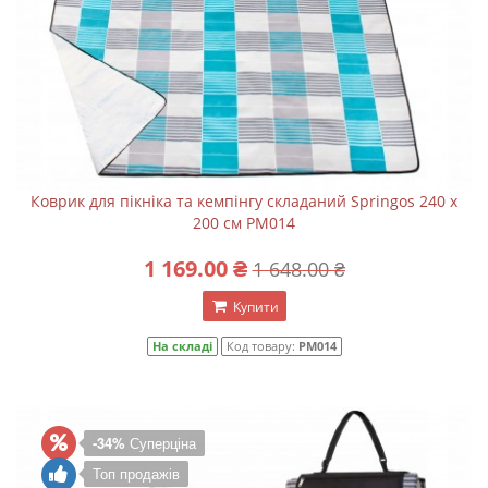
Коврик для пікніка та кемпінгу складаний Springos 240 x
200 см PM014
1 169.00 ₴
1 648.00 ₴
Купити
На складі
Код товару:
PM014
-34%
Суперціна
Топ продажів