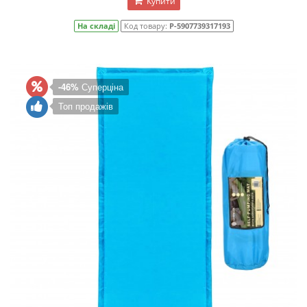
Купити
На складі
Код товару:
P-5907739317193
-46%
Суперціна
Топ продажів