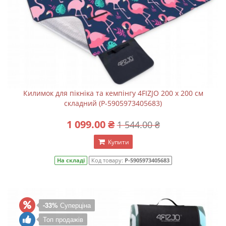
Килимок для пікніка та кемпінгу 4FIZJO 200 x 200 см
складний (P-5905973405683)
1 099.00 ₴
1 544.00 ₴
Купити
На складі
Код товару:
P-5905973405683
-33%
Суперціна
Топ продажів