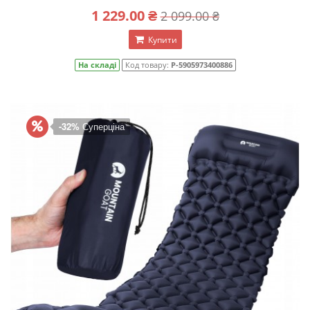
1 229.00 ₴
2 099.00 ₴
Купити
На складі
Код товару:
P-5905973400886
-32%
Суперціна