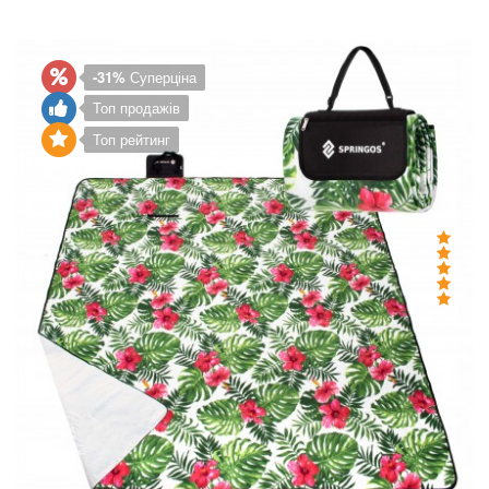
-31%
Суперціна
Топ продажів
Топ рейтинг