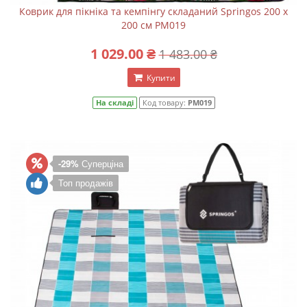
Коврик для пікніка та кемпінгу складаний Springos 200 x
200 см PM019
1 029.00 ₴
1 483.00 ₴
Купити
На складі
Код товару:
PM019
-29%
Суперціна
Топ продажів