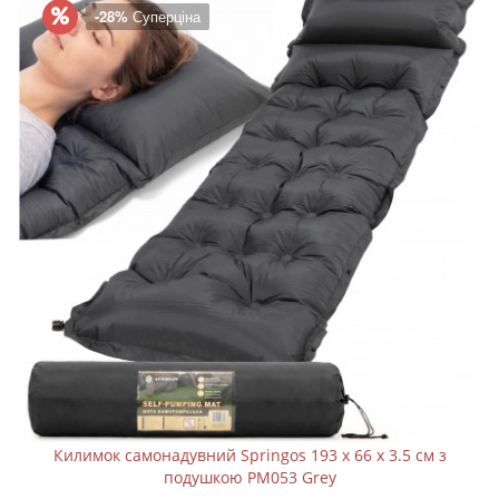
-28%
Суперціна
Килимок самонадувний Springos 193 x 66 x 3.5 см з
подушкою PM053 Grey