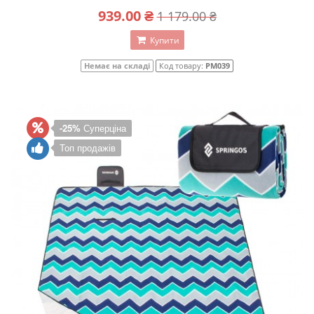
939.00 ₴
1 179.00 ₴
Купити
Немає на складі
Код товару:
PM039
-25%
Суперціна
Топ продажів