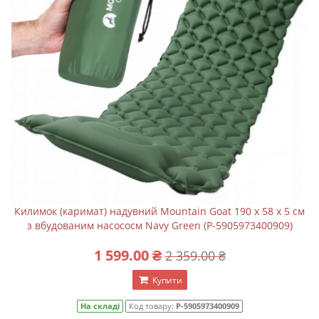
Килимок (каримат) надувний Mountain Goat 190 x 58 x 5 см
з вбудованим насососм Navy Green (P-5905973400909)
1 599.00 ₴
2 359.00 ₴
Купити
На складі
Код товару:
P-5905973400909