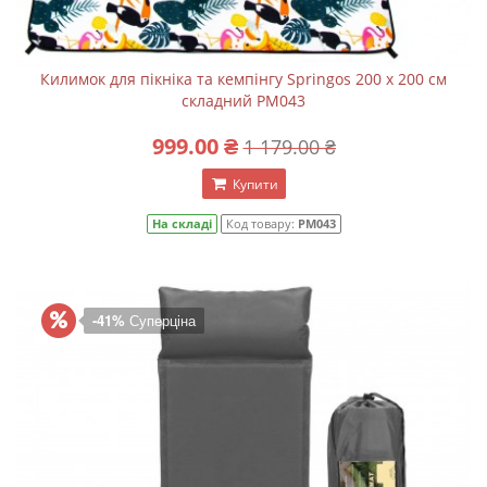
Килимок для пікніка та кемпінгу Springos 200 x 200 см
складний PM043
999.00 ₴
1 179.00 ₴
Купити
На складі
Код товару:
PM043
-41%
Суперціна