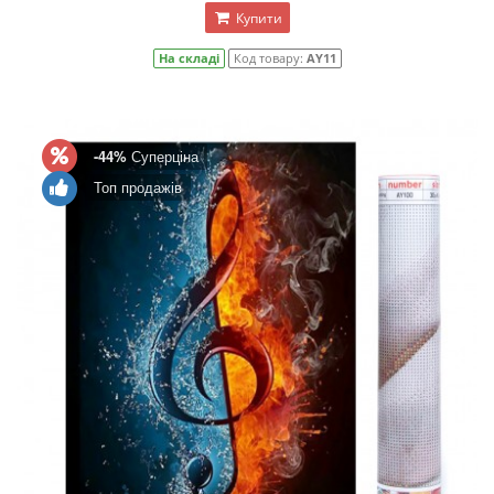
Купити
На складі
Код товару:
AY11
-44%
Суперціна
Топ продажів