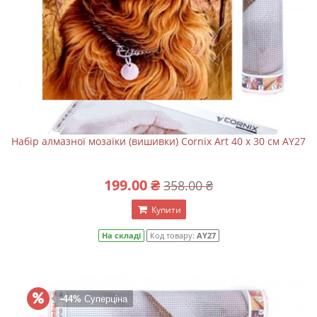
Набір алмазної мозаїки (вишивки) Cornix Art 40 x 30 см AY27
199.00 ₴
358.00 ₴
Купити
На складі
Код товару:
AY27
-44%
Суперціна