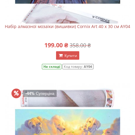
Набір алмазної мозаїки (вишивки) Cornix Art 40 x 30 см AY04
199.00 ₴
358.00 ₴
Купити
На складі
Код товару:
AY04
-44%
Суперціна