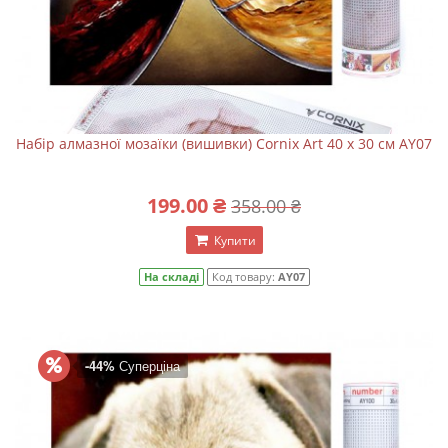
Набір алмазної мозаїки (вишивки) Cornix Art 40 x 30 см AY07
199.00 ₴
358.00 ₴
Купити
На складі
Код товару:
AY07
-44%
Суперціна