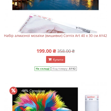
Набір алмазної мозаїки (вишивки) Cornix Art 40 x 30 см AY42
199.00 ₴
358.00 ₴
Купити
На складі
Код товару:
AY42
-44%
Суперціна