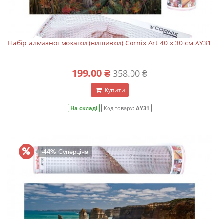
Набір алмазної мозаїки (вишивки) Cornix Art 40 x 30 см AY31
199.00 ₴
358.00 ₴
Купити
На складі
Код товару:
AY31
-44%
Суперціна