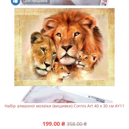
Топ продажів
Набір алмазної мозаїки (вишивки) Cornix Art 40 x 30 см AY11
199.00 ₴
358.00 ₴