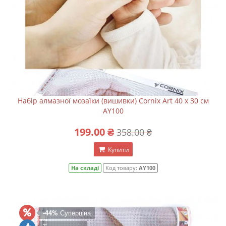
Набір алмазної мозаїки (вишивки) Cornix Art 40 x 30 см
AY100
199.00 ₴
358.00 ₴
Купити
На складі
Код товару:
AY100
-44%
Суперціна