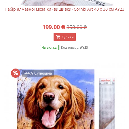
Набір алмазної мозаїки (вишивки) Cornix Art 40 x 30 см AY23
199.00 ₴
358.00 ₴
Купити
На складі
Код товару:
AY23
-44%
Суперціна