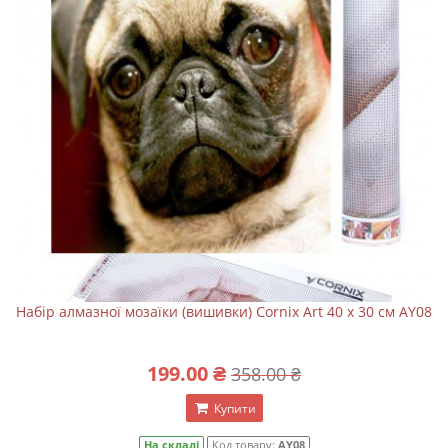
Набір алмазної мозаїки (вишивки) Cornix Art 40 x 30 см AY08
199.00 ₴
358.00 ₴
Купити
На складі
Код товару:
AY08