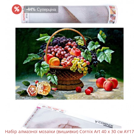
-44%
Суперціна
Набір алмазної мозаїки (вишивки) Cornix Art 40 x 30 см AY17