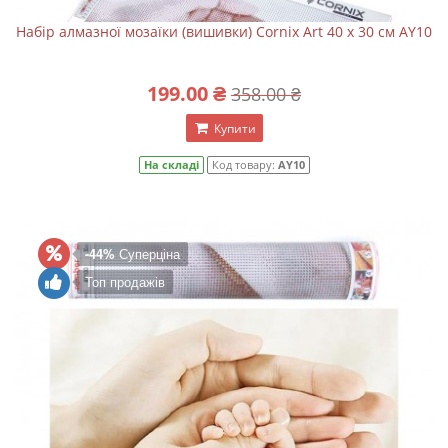
Набір алмазної мозаїки (вишивки) Cornix Art 40 x 30 см AY10
199.00 ₴
358.00 ₴
Купити
На складі
Код товару:
AY10
-44%
Суперціна
Топ продажів