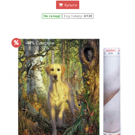
Купити
На складі
Код товару:
AY28
-44%
Суперціна