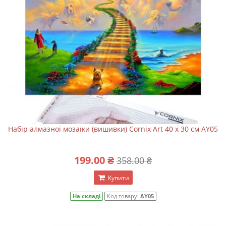
Набір алмазної мозаїки (вишивки) Cornix Art 40 x 30 см AY05
199.00 ₴
358.00 ₴
Купити
На складі
Код товару:
AY05