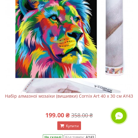
Набір алмазної мозаїки (вишивки) Cornix Art 40 x 30 см AY43
199.00 ₴
358.00 ₴
ОНЛАЙН ЧАТ
Купити
На складі
Код товару:
AY43