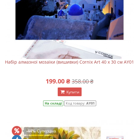
Набір алмазної мозаїки (вишивки) Cornix Art 40 x 30 см AY01
199.00 ₴
358.00 ₴
Купити
На складі
Код товару:
AY01
-44%
Суперціна