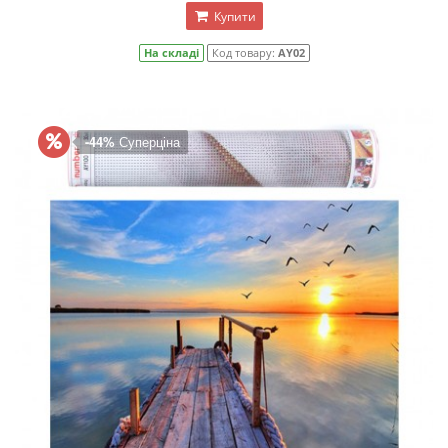
Купити
На складі
Код товару:
AY02
-44%
Суперціна