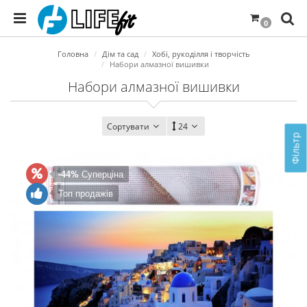
0
Головна
Дім та сад
Хобі, рукоділля і творчість
Набори алмазної вишивки
Набори алмазної вишивки
Сортувати
24
Фільтр
-44%
Суперціна
Топ продажів