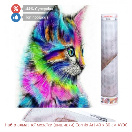
-44%
Суперціна
Топ продажів
Набір алмазної мозаїки (вишивки) Cornix Art 40 x 30 см AY06