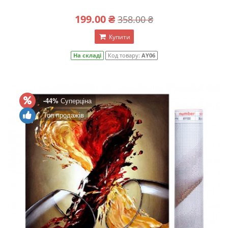
199.00 ₴
358.00 ₴
Купити
На складі
Код товару:
AY06
-44%
Суперціна
Топ продажів