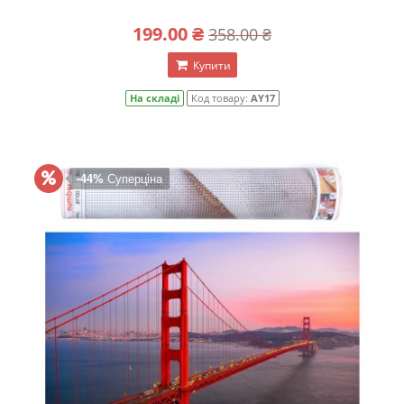
199.00 ₴
358.00 ₴
Купити
На складі
Код товару:
AY17
-44%
Суперціна