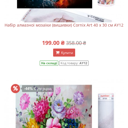
Набір алмазної мозаїки (вишивки) Cornix Art 40 x 30 см AY12
199.00 ₴
358.00 ₴
Купити
На складі
Код товару:
AY12
-44%
Суперціна