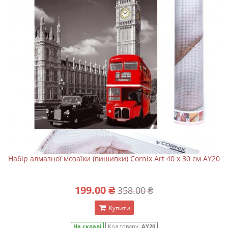
Набір алмазної мозаїки (вишивки) Cornix Art 40 x 30 см AY20
199.00 ₴
358.00 ₴
Купити
На складі
Код товару:
AY20