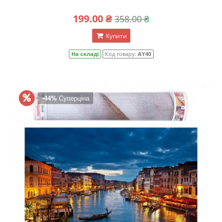
199.00 ₴
358.00 ₴
Купити
На складі
Код товару:
AY40
-44%
Суперціна