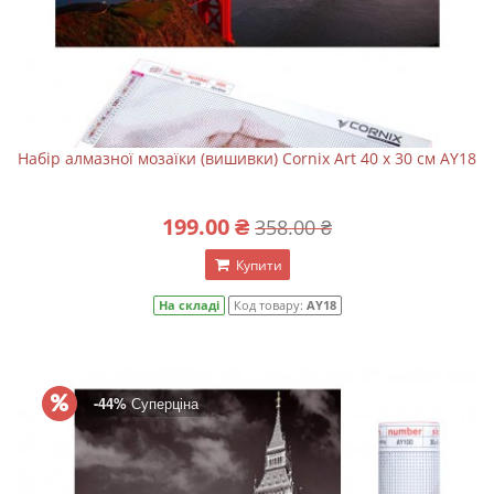
Набір алмазної мозаїки (вишивки) Cornix Art 40 x 30 см AY18
199.00 ₴
358.00 ₴
Купити
На складі
Код товару:
AY18
-44%
Суперціна