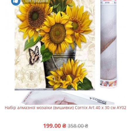
Топ продажів
Набір алмазної мозаїки (вишивки) Cornix Art 40 x 30 см AY02
199.00 ₴
358.00 ₴