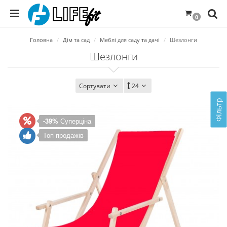
0
Головна
Дім та сад
Меблі для саду та дачі
Шезлонги
Шезлонги
Сортувати
24
Фільтр
-39%
Суперціна
Топ продажів