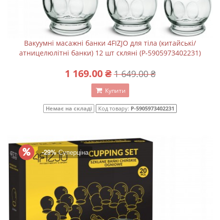
Вакуумні масажні банки 4FIZJO для тіла (китайські/
атницелюлітні банки) 12 шт скляні (P-5905973402231)
1 169.00 ₴
1 649.00 ₴
Купити
Немає на складі
Код товару:
P-5905973402231
-29%
Суперціна