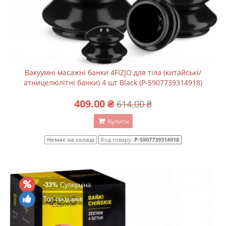
Вакуумні масажні банки 4FIZJO для тіла (китайські/
атницелюлітні банки) 4 шт Black (P-5907739314918)
409.00 ₴
614.00 ₴
Купити
Немає на складі
Код товару:
P-5907739314918
-33%
Суперціна
Топ продажів