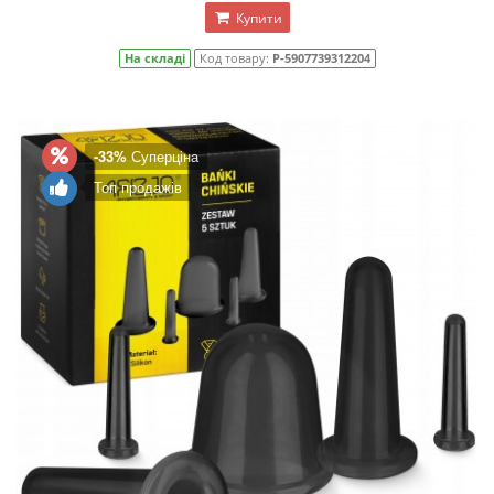
Купити
На складі
Код товару:
P-5907739312204
-33%
Суперціна
Топ продажів