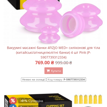
Вакуумні масажні банки 4FIZJO MED+ силіконові для тіла
(китайські/атницелюлітні банки) 4 шт Pink (P-
5907739312334)
769.00 ₴
999.00 ₴
Купити
Немає на складі
Код товару:
P-5907739312334
-41%
Суперціна