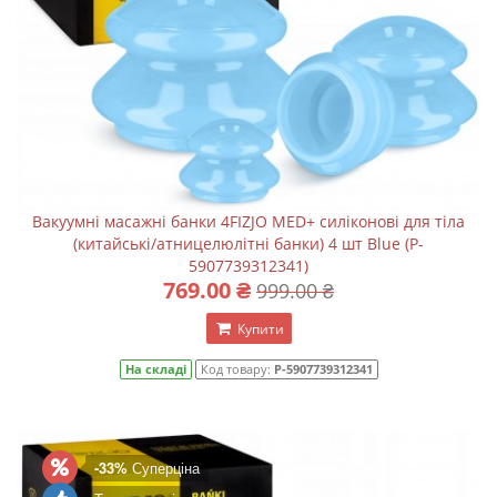
Вакуумні масажні банки 4FIZJO MED+ силіконові для тіла
(китайські/атницелюлітні банки) 4 шт Blue (P-
5907739312341)
769.00 ₴
999.00 ₴
Купити
На складі
Код товару:
P-5907739312341
-33%
Суперціна