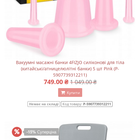
Вакуумні масажні банки 4FIZJO силіконові для тіла
(китайські/атницелюлітні банки) 5 шт Pink (P-
5907739312211)
749.00 ₴
1 049.00 ₴
Купити
Немає на складі
Код товару:
P-5907739312211
-15%
Суперціна