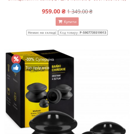
959.00 ₴
1 349.00 ₴
Купити
Немає на складі
Код товару:
P-5907739319913
-33%
Суперціна
Топ продажів