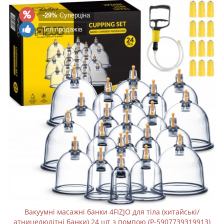
-29%
Суперціна
Топ продажів
Вакуумні масажні банки 4FIZJO для тіла (китайські/
атницелюлітні банки) 24 шт з помпою (P-5907739319913)