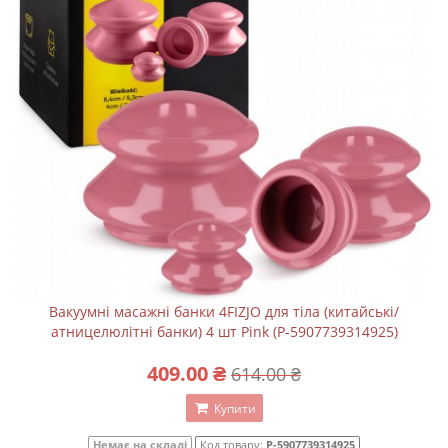
Вакуумні масажні банки 4FIZJO для тіла (китайські/
атницелюлітні банки) 4 шт Pink (P-5907739314925)
409.00 ₴
614.00 ₴
Купити
Немає на складі
Код товару:
P-5907739314925