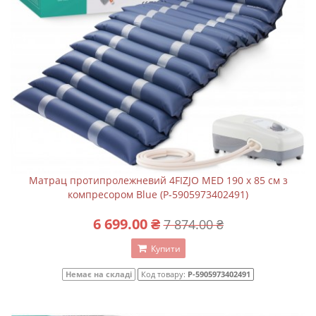
Матрац протипролежневий 4FIZJO MED 190 x 85 см з
компресором Blue (P-5905973402491)
6 699.00 ₴
7 874.00 ₴
Купити
Немає на складі
Код товару:
P-5905973402491