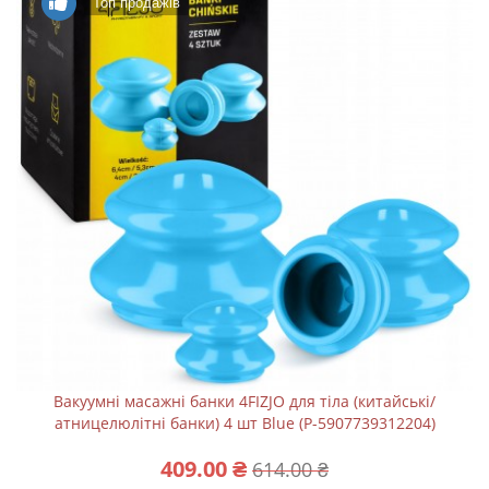
Топ продажів
Вакуумні масажні банки 4FIZJO для тіла (китайські/
атницелюлітні банки) 4 шт Blue (P-5907739312204)
409.00 ₴
614.00 ₴