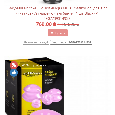
Вакуумні масажні банки 4FIZJO MED+ силіконові для тіла
(китайські/атницелюлітні банки) 4 шт Black (P-
5907739314932)
769.00 ₴
1 154.00 ₴
Купити
Немає на складі
Код товару:
P-5907739314932
-23%
Суперціна
Топ продажів