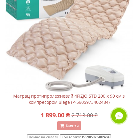
Матрац протипролежневий 4FIZJO STD 200 x 90 см з
компресором Biege (P-5905973402484)
1 899.00 ₴
2 713.00 ₴
ОНЛАЙН ЧАТ
Купити
Немає на складі
Код товару:
P-5905973402484