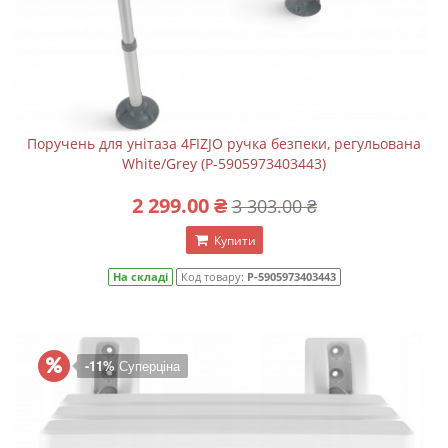
Поручень для унітаза 4FIZJO ручка безпеки, регульована
White/Grey (P-5905973403443)
2 299.00 ₴
3 303.00 ₴
Купити
На складі
Код товару:
P-5905973403443
-11%
Суперціна