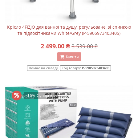
Крісло 4FIZJO для ванної та душу, регульоване, зі спинкою
та підлокітниками White/Grey (P-5905973403405)
2 499.00 ₴
3 539.00 ₴
Купити
Немає на складі
Код товару:
P-5905973403405
-15%
Суперціна