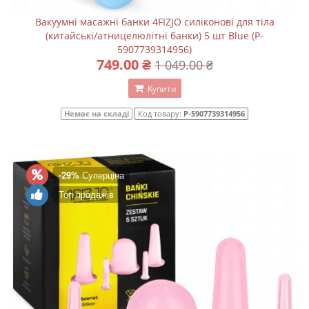
Вакуумні масажні банки 4FIZJO силіконові для тіла
(китайські/атницелюлітні банки) 5 шт Blue (P-
5907739314956)
749.00 ₴
1 049.00 ₴
Купити
Немає на складі
Код товару:
P-5907739314956
-29%
Суперціна
Топ продажів