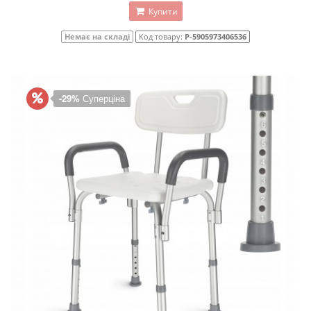
Купити
Немає на складі
Код товару:
P-5905973406536
-29%
Суперціна