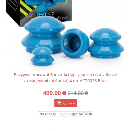
Вакуумні масажні банки Actiget для тіла (китайські/
атницелюлітні банки) 4 шт ACT0026 Blue
409.00 ₴
614.00 ₴
Купити
На складі
Код товару:
ACT0026