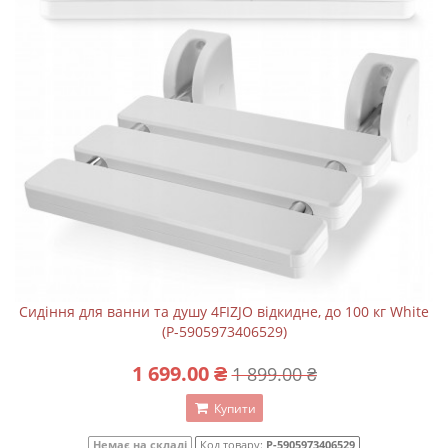
Сидіння для ванни та душу 4FIZJO відкидне, до 100 кг White
(P-5905973406529)
1 699.00 ₴
1 899.00 ₴
Купити
Немає на складі
Код товару:
P-5905973406529