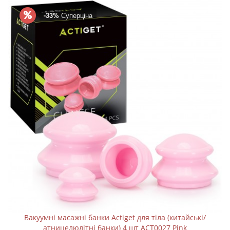
-33%
Суперціна
Вакуумні масажні банки Actiget для тіла (китайські/
атницелюлітні банки) 4 шт ACT0027 Pink