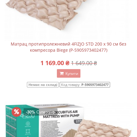
Матрац протипролежневий 4FIZJO STD 200 x 90 см без
компресора Biege (P-5905973402477)
1 169.00 ₴
1 649.00 ₴
Купити
Немає на складі
Код товару:
P-5905973402477
-30%
Суперціна