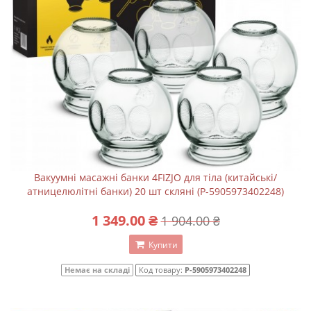
Вакуумні масажні банки 4FIZJO для тіла (китайські/
атницелюлітні банки) 20 шт скляні (P-5905973402248)
1 349.00 ₴
1 904.00 ₴
Купити
Немає на складі
Код товару:
P-5905973402248