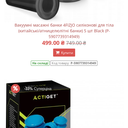
Вакуумні масажні банки 4FIZJO силіконові для тіла
(китайські/атницелюлітні банки) 5 шт Black (P-
5907739314949)
499.00 ₴
749.00 ₴
Купити
На складі
Код товару:
P-5907739314949
-33%
Суперціна