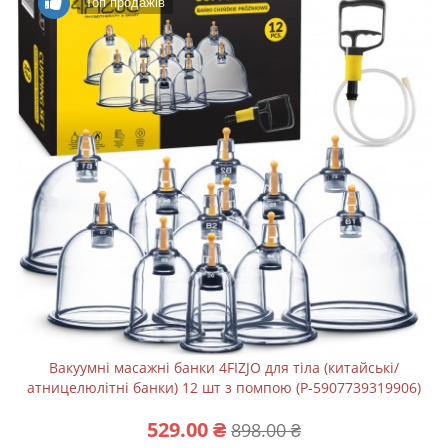
Топ продажів
Вакуумні масажні банки 4FIZJO для тіла (китайські/
атницелюлітні банки) 12 шт з помпою (P-5907739319906)
529.00 ₴
898.00 ₴