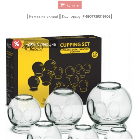
Купити
Немає на складі
Код товару:
P-5907739319906
-29%
Суперціна