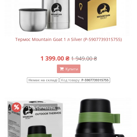
Термос Mountain Goat 1 л Silver (P-5907739315755)
1 399.00 ₴
1 949.00 ₴
Купити
Немає на складі
Код товару:
P-5907739315755
-15%
Суперціна