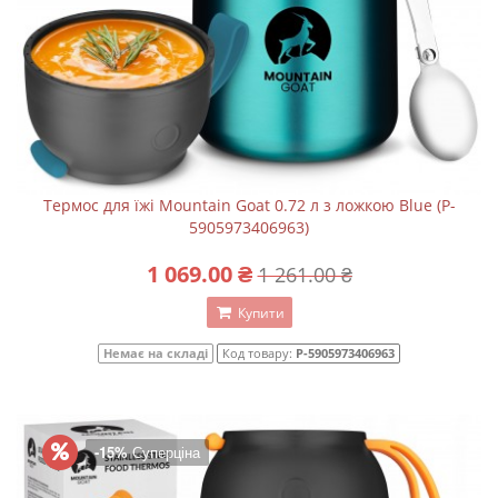
Термос для їжі Mountain Goat 0.72 л з ложкою Blue (P-
5905973406963)
1 069.00 ₴
1 261.00 ₴
Купити
Немає на складі
Код товару:
P-5905973406963
-15%
Суперціна