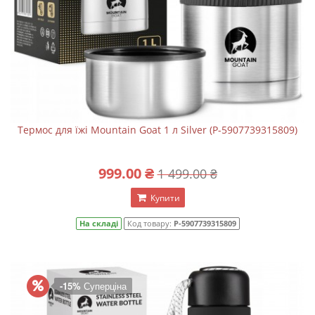
Термос для їжі Mountain Goat 1 л Silver (P-5907739315809)
999.00 ₴
1 499.00 ₴
Купити
На складі
Код товару:
P-5907739315809
-15%
Суперціна