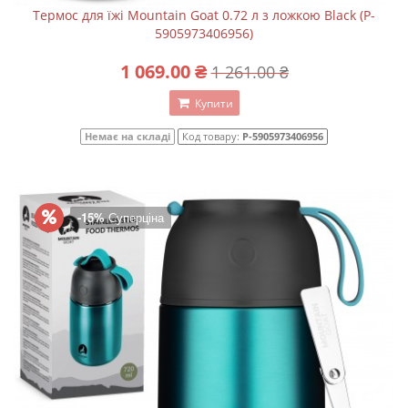
Термос для їжі Mountain Goat 0.72 л з ложкою Black (P-
5905973406956)
1 069.00 ₴
1 261.00 ₴
Купити
Немає на складі
Код товару:
P-5905973406956
-15%
Суперціна