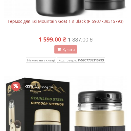
Термос для їжі Mountain Goat 1 л Black (P-5907739315793)
1 599.00 ₴
1 887.00 ₴
Купити
Немає на складі
Код товару:
P-5907739315793
-33%
Суперціна