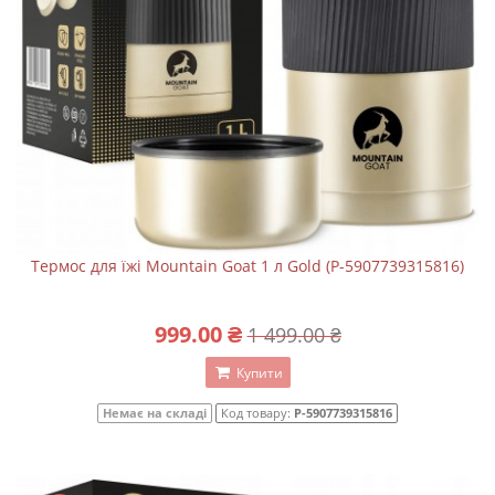
Термос для їжі Mountain Goat 1 л Gold (P-5907739315816)
999.00 ₴
1 499.00 ₴
Купити
Немає на складі
Код товару:
P-5907739315816