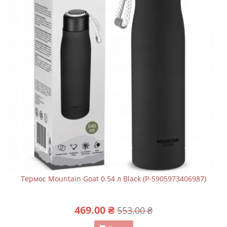
Термос Mountain Goat 0.54 л Black (P-5905973406987)
469.00 ₴
553.00 ₴