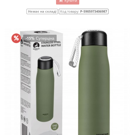
Купити
Немає на складі
Код товару:
P-5905973406987
-15%
Суперціна