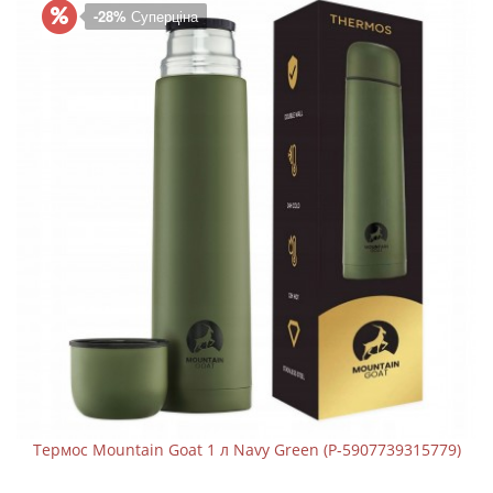
-28%
Суперціна
Термос Mountain Goat 1 л Navy Green (P-5907739315779)