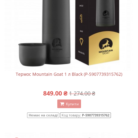
Термос Mountain Goat 1 л Black (P-5907739315762)
849.00 ₴
1 274.00 ₴
Купити
Немає на складі
Код товару:
P-5907739315762