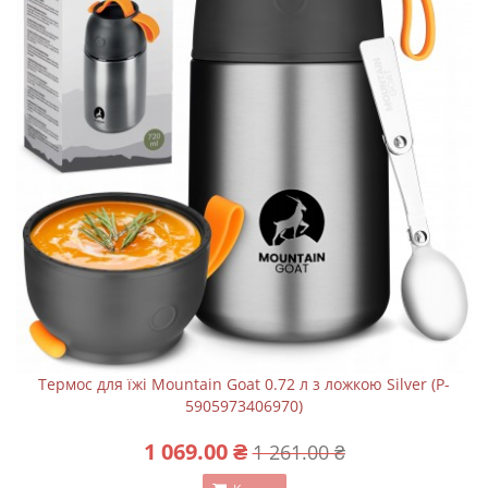
Термос для їжі Mountain Goat 0.72 л з ложкою Silver (P-
5905973406970)
1 069.00 ₴
1 261.00 ₴