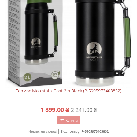
Термос Mountain Goat 2 л Black (P-5905973403832)
1 899.00 ₴
2 241.00 ₴
Купити
Немає на складі
Код товару:
P-5905973403832