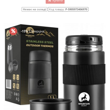
Купити
Немає на складі
Код товару:
P-5905973406970
-15%
Суперціна