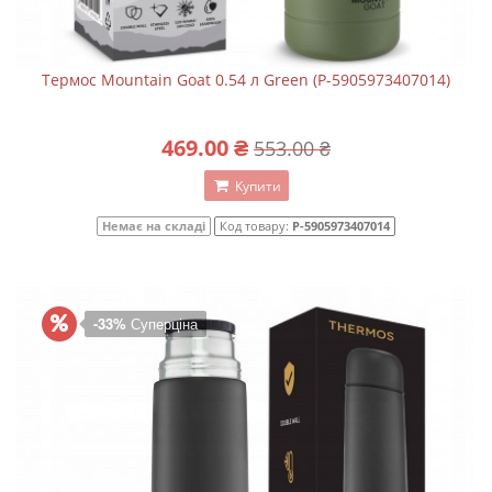
Термос Mountain Goat 0.54 л Green (P-5905973407014)
469.00 ₴
553.00 ₴
Купити
Немає на складі
Код товару:
P-5905973407014
-33%
Суперціна