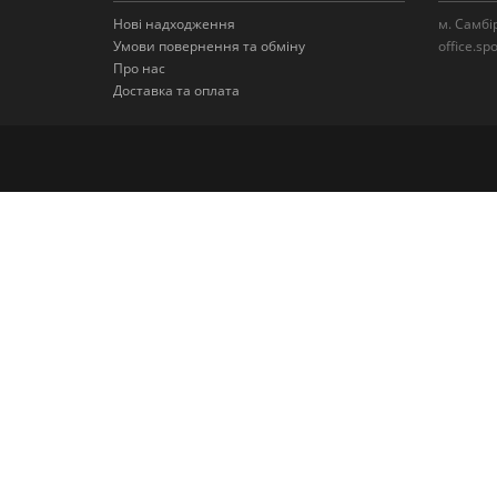
Нові надходження
м. Самбі
Умови повернення та обміну
office.s
Про нас
Доставка та оплата