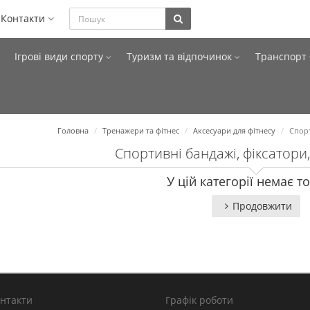
Контакти
Ігрові види спорту
Туризм та відпочинок
Транспорт
Головна
Тренажери та фітнес
Аксесуари для фітнесу
Спорт
Спортивні бандажі, фіксатори
У цій категорії немає то
Продовжити
онтакти
Графік роботи