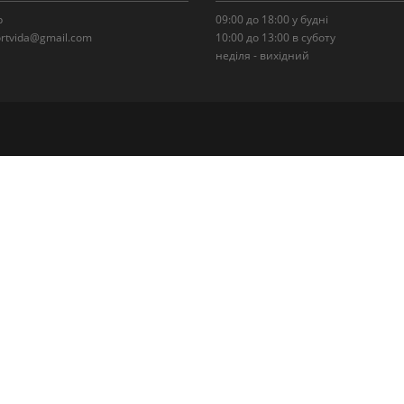
р
09:00 до 18:00 у будні
portvida@gmail.com
10:00 до 13:00 в суботу
неділя - вихідний