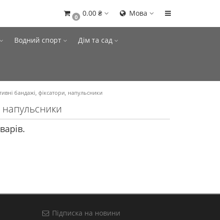
0.00 ₴
Мова
0
Водний спорт
Дім та сад
ивні бандажі, фіксатори, напульсники
, напульсники
варів.
Підписка на новини