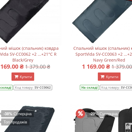
ний мішок (спальник) ковдра
Спальний мішок (спальник) 
Vida SV-CC0062 +2 ...+21°C R
SportVida SV-CC0063 +2 ...+
Black/Grey
Navy Green/Red
 169.00 ₴
1 169.00 ₴
1 379.00 ₴
1 379.00
Купити
Купити
 складі
Код товару:
SV-CC0062
На складі
Код товару:
SV-CC0
-38%
Суперціна
-29%
Суперціна
Топ продажів