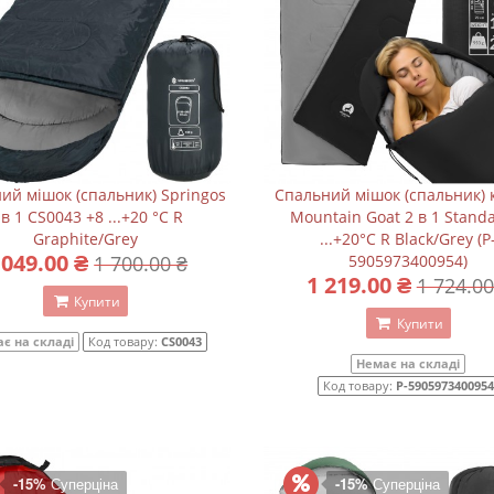
ий мішок (спальник) Springos
Спальний мішок (спальник) 
 в 1 CS0043 +8 ...+20 °C R
Mountain Goat 2 в 1 Stand
Graphite/Grey
...+20°C R Black/Grey (P
 049.00 ₴
1 700.00 ₴
5905973400954)
1 219.00 ₴
1 724.00
Купити
Купити
є на складі
Код товару:
CS0043
Немає на складі
Код товару:
P-5905973400954
-15%
Суперціна
-15%
Суперціна