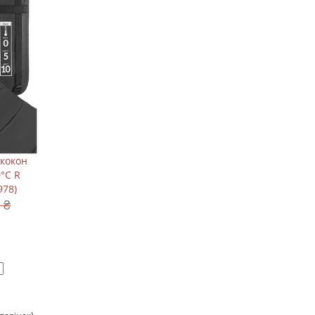
 кокон
0°C R
978)
 ₴