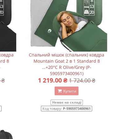
ковдра
Спальний мішок (спальник) ковдра
ard 8
Mountain Goat 2 в 1 Standard 8
-
...+20°C R Olive/Grey (P-
5905973400961)
1 219.00 ₴
 ₴
1 724.00 ₴
Купити
Немає на складі
Код товару:
P-5905973400961