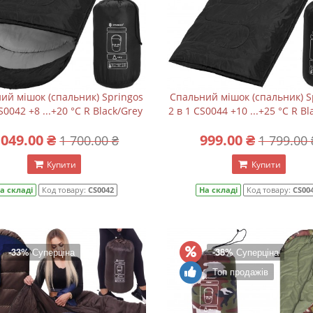
ий мішок (спальник) Springos
Спальний мішок (спальник) S
S0042 +8 ...+20 °C R Black/Grey
2 в 1 CS0044 +10 ...+25 °C R Bl
 049.00 ₴
999.00 ₴
1 700.00 ₴
1 799.00 
Купити
Купити
а складі
Код товару:
CS0042
На складі
Код товару:
CS00
-33%
Суперціна
-38%
Суперціна
Топ продажів