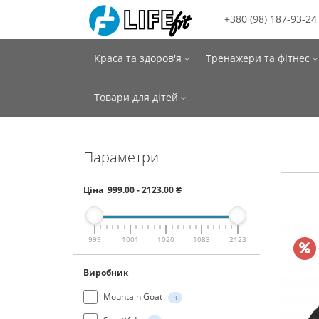
+380 (98) 187-93-24
Краса та здоров'я
Тренажери та фітнес
Товари для дітей
Параметри
Ціна
999.00
-
2123.00
₴
999
1001
1020
1083
2123
Виробник
Mountain Goat
3