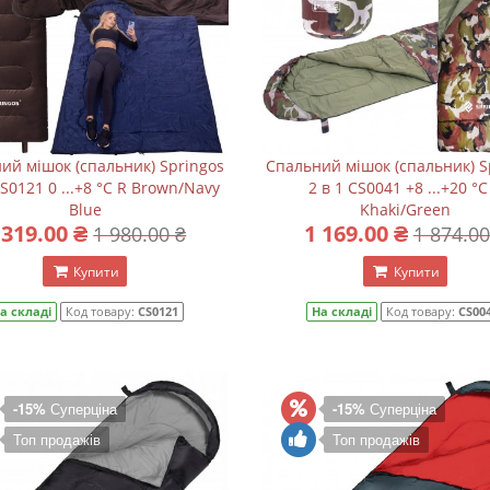
ий мішок (спальник) Springos
Спальний мішок (спальник) S
CS0121 0 ...+8 °C R Brown/Navy
2 в 1 CS0041 +8 ...+20 °C
Blue
Khaki/Green
 319.00 ₴
1 169.00 ₴
1 980.00 ₴
1 874.00
Купити
Купити
а складі
Код товару:
CS0121
На складі
Код товару:
CS00
-15%
Суперціна
-15%
Суперціна
Топ продажів
Топ продажів