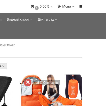
0.00 ₴
Мова
0
Водний спорт
Дім та сад
альні мішки
4
-38%
Суперціна