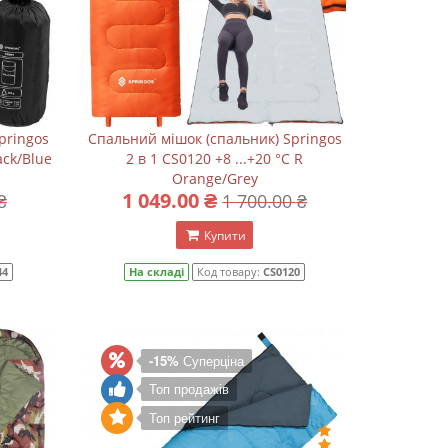
pringos
Спальний мішок (спальник) Springos
ack/Blue
2 в 1 CS0120 +8 ...+20 °C R
Orange/Grey
1 049.00 ₴
₴
1 700.00 ₴
Купити
44
На складі
Код товару:
CS0120
-15%
Суперціна
Топ продажів
Топ рейтинг