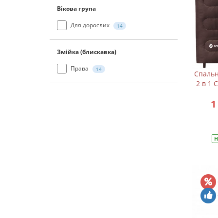
Вікова група
Для дорослих
14
Змійка (блискавка)
Права
14
Спальн
2 в 1 
1
Н