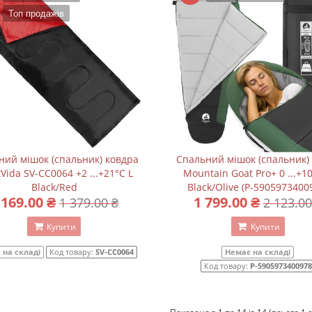
Топ продажів
ний мішок (спальник) ковдра
Спальний мішок (спальник)
Vida SV-CC0064 +2 ...+21°C L
Mountain Goat Pro+ 0 ...+1
Black/Red
Black/Olive (P-5905973400
 169.00 ₴
1 799.00 ₴
1 379.00 ₴
2 123.00
Купити
Купити
 на складі
Код товару:
SV-CC0064
Немає на складі
Код товару:
P-5905973400978