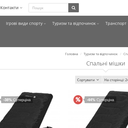
Контакти
Ігрові види спорту
Туризм та відпочинок
Транспорт
Головна
Туризм та відпочинок
Сп
Спальні мішки
Сортувати
На сторінці:
2
-38%
Суперціна
-44%
Суперціна