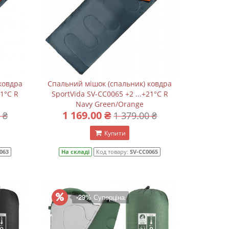
ковдра
Спальний мішок (спальник) ковдра
21°C R
SportVida SV-CC0065 +2 ...+21°C R
Navy Green/Orange
1 169.00 ₴
 ₴
1 379.00 ₴
Купити
063
На складі
Код товару:
SV-CC0065
-29%
Суперціна