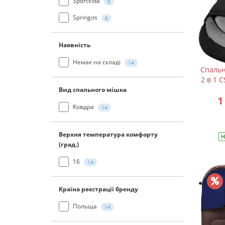
SportVida
5
Springos
6
Наявність
Немає на складі
14
Спальн
2 в 1 C
Вид спального мішка
1
Ковдра
14
Верхня температура комфорту
Н
(град.)
16
14
Країна реєстрації бренду
Польща
14