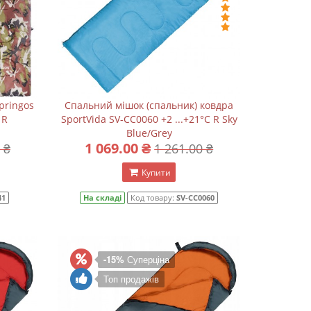
pringos
Спальний мішок (спальник) ковдра
 R
SportVida SV-CC0060 +2 ...+21°C R Sky
Blue/Grey
1 069.00 ₴
 ₴
1 261.00 ₴
Купити
41
На складі
Код товару:
SV-CC0060
-15%
Суперціна
Топ продажів