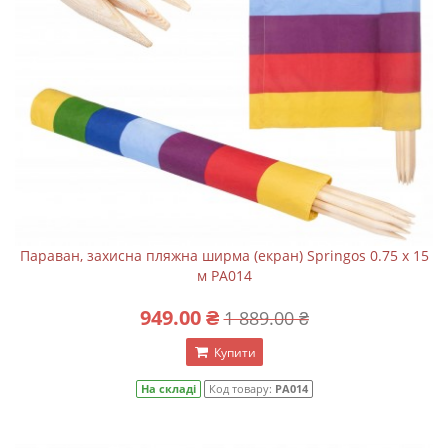
Параван, захисна пляжна ширма (екран) Springos 0.75 x 15
м PA014
949.00 ₴
1 889.00 ₴
Купити
На складі
Код товару:
PA014