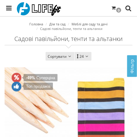
0
Головна
Дім та сад
Меблі для саду та дачі
Садові павільйони, тенти та альтанки
Садові павільйони, тенти та альтанки
Сортувати
24
Фільтр
-49%
Суперціна
Топ продажів