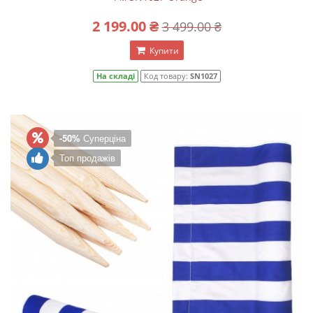
2 199.00 ₴
3 499.00 ₴
Купити
На складі
Код товару:
SN1027
-50%
Суперціна
Топ продажів