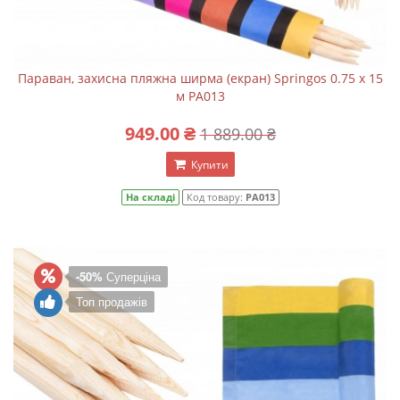
Параван, захисна пляжна ширма (екран) Springos 0.75 x 15
м PA013
949.00 ₴
1 889.00 ₴
Купити
На складі
Код товару:
PA013
-50%
Суперціна
Топ продажів