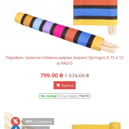
Параван, захисна пляжна ширма (екран) Springos 0.75 x 12
м PA010
799.00 ₴
1 574.00 ₴
Купити
На складі
Код товару:
PA010
-49%
Суперціна