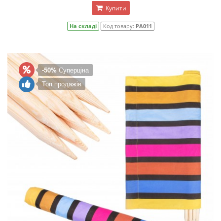
Купити
На складі
Код товару:
PA011
-50%
Суперціна
Топ продажів