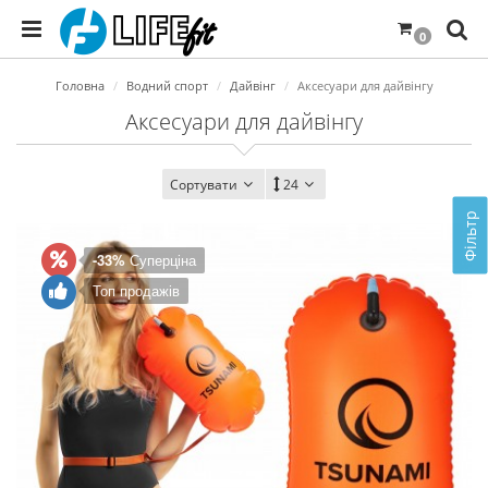
0
Головна
Водний спорт
Дайвінг
Аксесуари для дайвінгу
Аксесуари для дайвінгу
Сортувати
24
Фільтр
-33%
Суперціна
Топ продажів