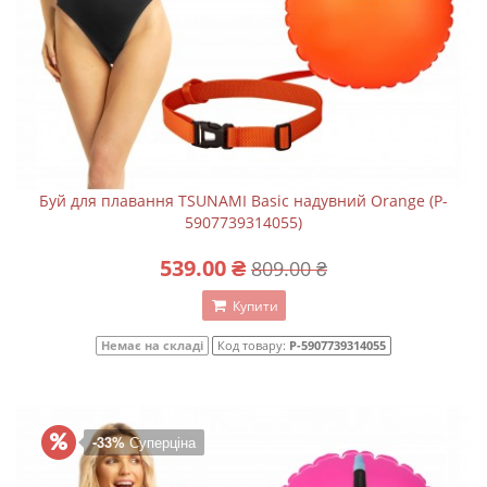
Буй для плавання TSUNAMI Basic надувний Orange (P-
5907739314055)
539.00 ₴
809.00 ₴
Купити
Немає на складі
Код товару:
P-5907739314055
-33%
Суперціна