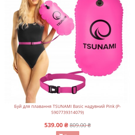
Буй для плавання TSUNAMI Basic надувний Pink (P-
5907739314079)
539.00 ₴
809.00 ₴