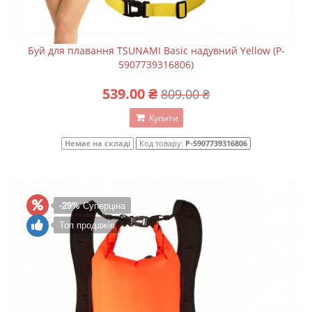
Буй для плавання TSUNAMI Basic надувний Yellow (P-
5907739316806)
539.00 ₴
809.00 ₴
Купити
Немає на складі
Код товару:
P-5907739316806
-29%
Суперціна
Топ продажів