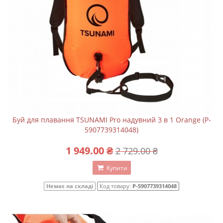
Буй для плавання TSUNAMI Pro надувний 3 в 1 Orange (P-
5907739314048)
1 949.00 ₴
2 729.00 ₴
Купити
Немає на складі
Код товару:
P-5907739314048