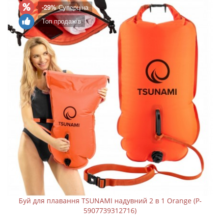
-29%
Суперціна
Топ продажів
Буй для плавання TSUNAMI надувний 2 в 1 Orange (P-
5907739312716)