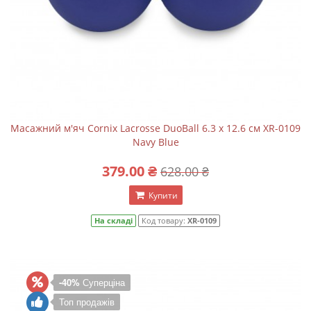
Масажний м'яч Cornix Lacrosse DuoBall 6.3 x 12.6 см XR-0109
Navy Blue
379.00 ₴
628.00 ₴
Купити
На складі
Код товару:
XR-0109
-40%
Суперціна
Топ продажів