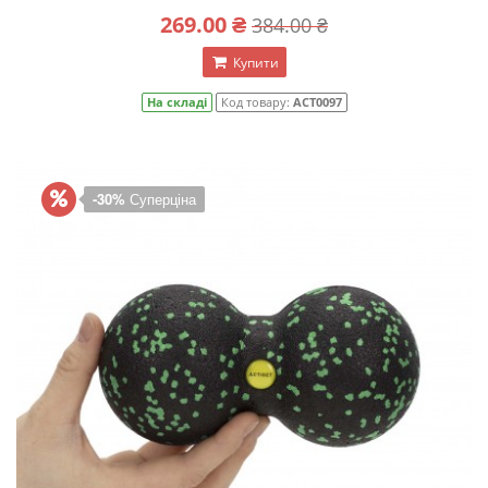
269.00 ₴
384.00 ₴
Купити
На складі
Код товару:
ACT0097
-30%
Суперціна