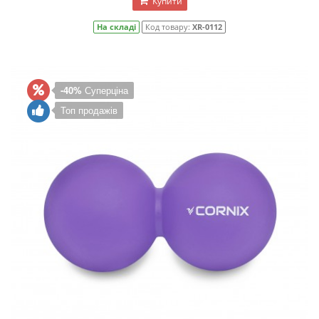
Купити
На складі
Код товару:
XR-0112
-40%
Суперціна
Топ продажів