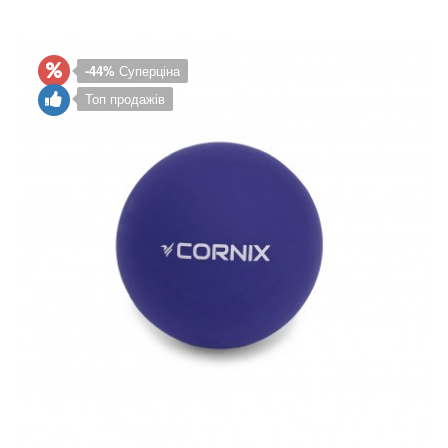
-44%
Суперціна
Топ продажів