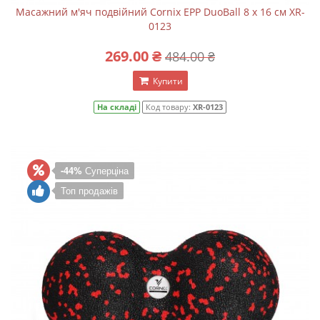
Масажний м'яч подвійний Cornix EPP DuoBall 8 x 16 см XR-
0123
269.00 ₴
484.00 ₴
Купити
На складі
Код товару:
XR-0123
-44%
Суперціна
Топ продажів