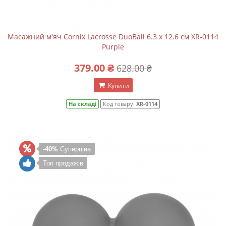
Масажний м'яч Cornix Lacrosse DuoBall 6.3 x 12.6 см XR-0114
Purple
379.00 ₴
628.00 ₴
Купити
На складі
Код товару:
XR-0114
-40%
Суперціна
Топ продажів