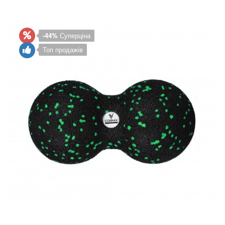
-44%
Суперціна
Топ продажів