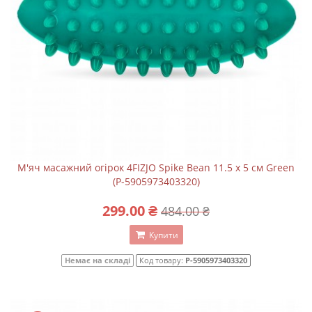
М'яч масажний огірок 4FIZJO Spike Bean 11.5 x 5 см Green
(P-5905973403320)
299.00 ₴
484.00 ₴
Купити
Немає на складі
Код товару:
P-5905973403320