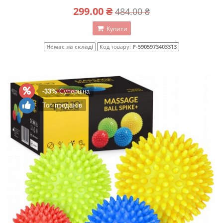
299.00 ₴
484.00 ₴
Купити
Немає на складі
Код товару:
P-5905973403313
-33%
Суперціна
Топ продажів