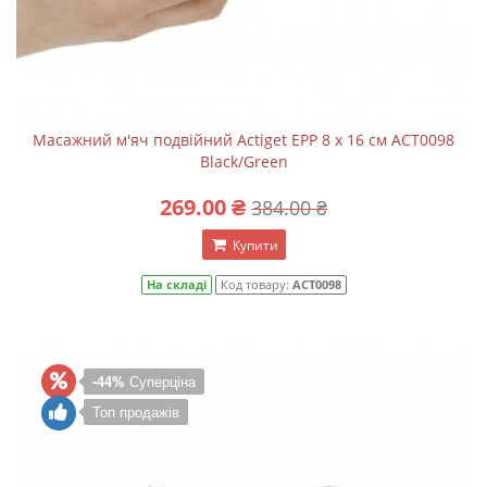
Масажний м'яч подвійний Actiget EPP 8 x 16 см ACT0098
Black/Green
269.00 ₴
384.00 ₴
Купити
На складі
Код товару:
ACT0098
-44%
Суперціна
Топ продажів