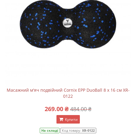
Масажний м'яч подвійний Cornix EPP DuoBall 8 x 16 см XR-
0122
269.00 ₴
484.00 ₴
Купити
На складі
Код товару:
XR-0122