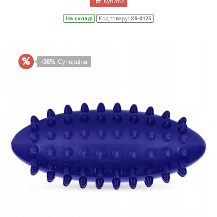
Купити
На складі
Код товару:
XR-0125
-38%
Суперціна