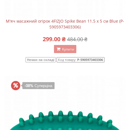
М'яч масажний огірок 4FIZJO Spike Bean 11.5 x 5 см Blue (P-
5905973403306)
299.00 ₴
484.00 ₴
Купити
Немає на складі
Код товару:
P-5905973403306
-38%
Суперціна