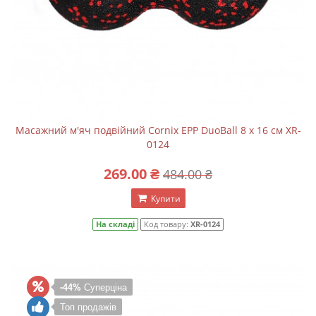
Масажний м'яч подвійний Cornix EPP DuoBall 8 x 16 см XR-
0124
269.00 ₴
484.00 ₴
Купити
На складі
Код товару:
XR-0124
-44%
Суперціна
Топ продажів