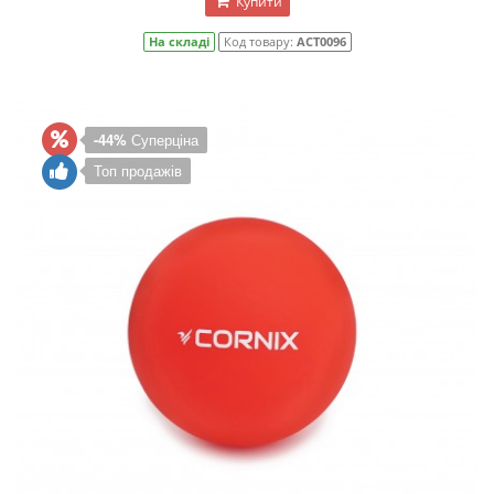
Купити
На складі
Код товару:
ACT0096
-44%
Суперціна
Топ продажів