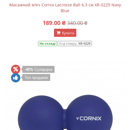
Масажний м'яч Cornix Lacrosse Ball 6.3 см XR-0229 Navy
Blue
189.00 ₴
340.00 ₴
Купити
На складі
Код товару:
XR-0229
-40%
Суперціна
Топ продажів