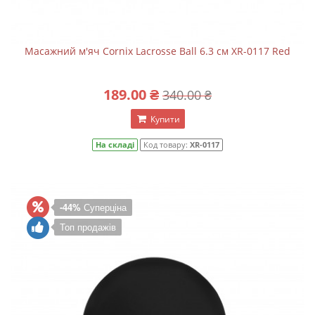
Масажний м'яч Cornix Lacrosse Ball 6.3 см XR-0117 Red
189.00 ₴
340.00 ₴
Купити
На складі
Код товару:
XR-0117
-44%
Суперціна
Топ продажів