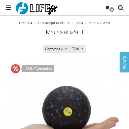
0
Головна
Тренажери та фітнес
Йога
Масажні м'ячі
Масажні м'ячі
Сортувати
24
Фільтр
-23%
Суперціна