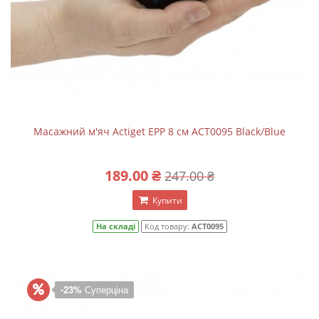
Масажний м'яч Actiget EPP 8 см ACT0095 Black/Blue
189.00 ₴
247.00 ₴
Купити
На складі
Код товару:
ACT0095
-23%
Суперціна