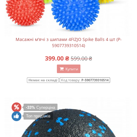
Масажні м'ячі з шипами 4FIZJO Spike Balls 4 шт (P-
5907739310514)
399.00 ₴
599.00 ₴
Купити
Немає на складі
Код товару:
P-5907739310514
-33%
Суперціна
Топ продажів