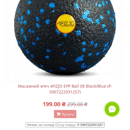
Масажний м'яч 4FIZJO EPP Ball 08 Black/Blue (P-
5907222931257)
199.00 ₴
299.00 ₴
ОНЛАЙН ЧАТ
Купити
Немає на складі
Код товару:
P-5907222931257