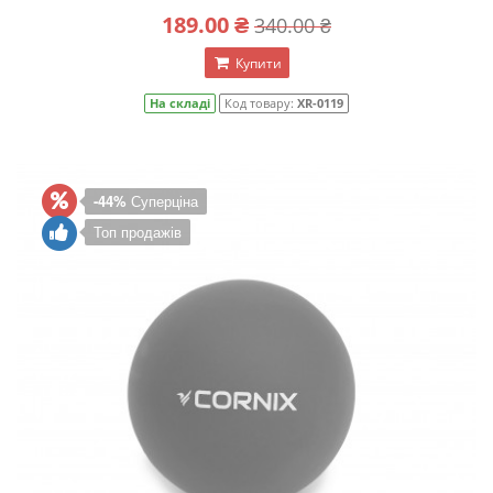
189.00 ₴
340.00 ₴
Купити
На складі
Код товару:
XR-0119
-44%
Суперціна
Топ продажів