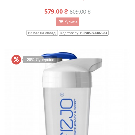
579.00 ₴
809.00 ₴
Купити
Немає на складі
Код товару:
P-5905973407083
-28%
Суперціна