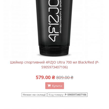
Шейкер спортивний 4FIZJO Ultra 700 мл Black/Red (P-
5905973407106)
579.00 ₴
809.00 ₴
Купити
Немає на складі
Код товару:
P-5905973407106