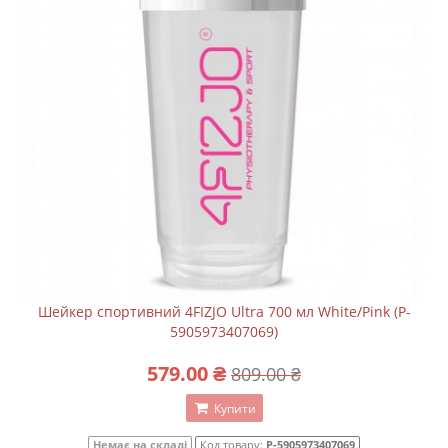
Шейкер спортивний 4FIZJO Ultra 700 мл White/Pink (P-
5905973407069)
579.00 ₴
809.00 ₴
Купити
Немає на складі
Код товару:
P-5905973407069