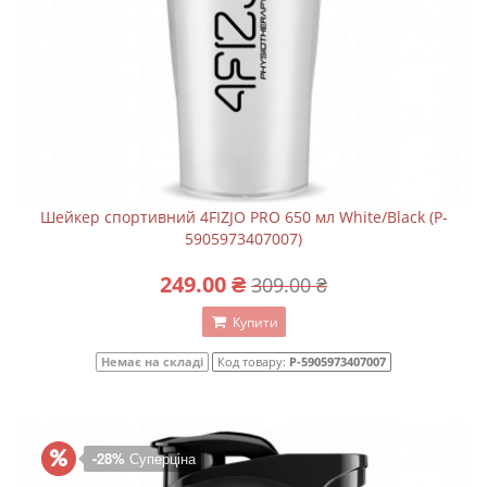
Шейкер спортивний 4FIZJO PRO 650 мл White/Black (P-
5905973407007)
249.00 ₴
309.00 ₴
Купити
Немає на складі
Код товару:
P-5905973407007
-28%
Суперціна