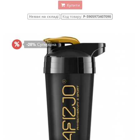
Купити
Немає на складі
Код товару:
P-5905973407090
-28%
Суперціна