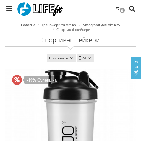
0
Головна
Тренажери та фітнес
Аксесуари для фітнесу
Спортивні шейкери
Спортивні шейкери
Сортувати
24
Фільтр
-19%
Суперціна