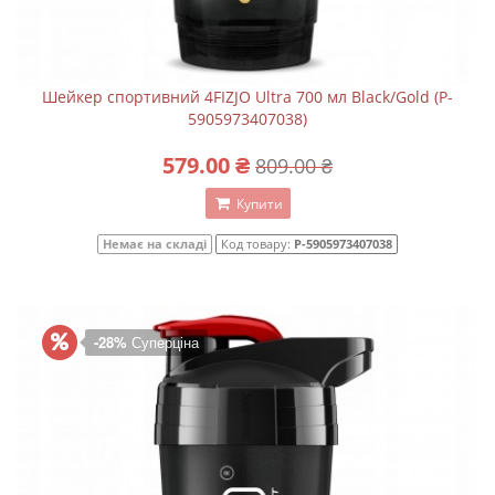
Шейкер спортивний 4FIZJO Ultra 700 мл Black/Gold (P-
5905973407038)
579.00 ₴
809.00 ₴
Купити
Немає на складі
Код товару:
P-5905973407038
-28%
Суперціна