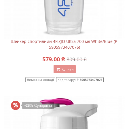
Шейкер спортивний 4FIZJO Ultra 700 мл White/Blue (P-
5905973407076)
579.00 ₴
809.00 ₴
Купити
Немає на складі
Код товару:
P-5905973407076
-28%
Суперціна