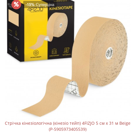
-15%
Суперціна
Стрічка кінезіологічна (кінезіо тейп) 4FIZJO 5 см x 31 м Beige
(P-5905973405539)