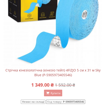
Стрічка кінезіологічна (кінезіо тейп) 4FIZJO 5 см x 31 м Sky
Blue (P-5905973405546)
1 349.00 ₴
1 592.00 ₴
Купити
Немає на складі
Код товару:
P-5905973405546