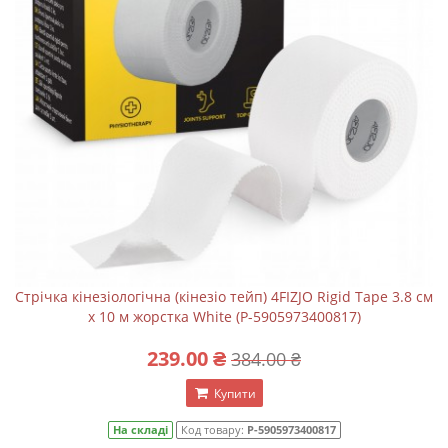
Стрічка кінезіологічна (кінезіо тейп) 4FIZJO Rigid Tape 3.8 см
x 10 м жорстка White (P-5905973400817)
239.00 ₴
384.00 ₴
Купити
На складі
Код товару:
P-5905973400817