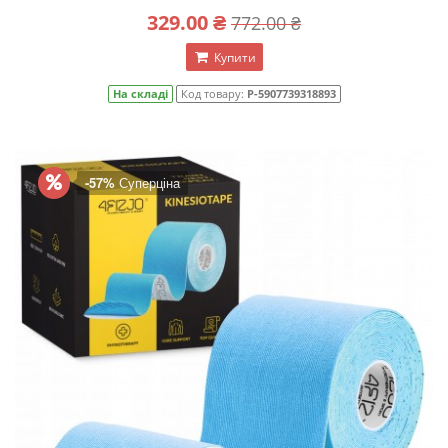
329.00 ₴
772.00 ₴
Купити
На складі
Код товару:
P-5907739318893
-57%
Суперціна