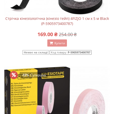
Стрічка кінезіологічна (кінезіо тейп) 4FIZJO 1 см x 5 м Black
(P-5905973400787)
169.00 ₴
254.00 ₴
Купити
Немає на складі
Код товару:
P-5905973400787
-33%
Суперціна