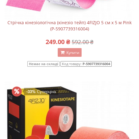
Стрічка кінезіологічна (кінезіо тейп) 4FIZJO 5 см x 5 м Pink
(P-5907739316004)
249.00 ₴
592.00 ₴
Купити
Немає на складі
Код товару:
P-5907739316004
-33%
Суперціна