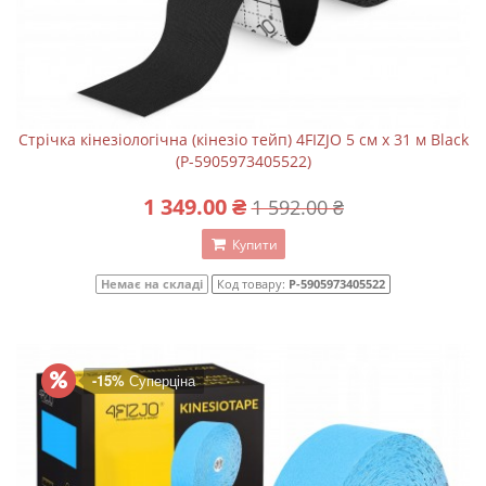
Стрічка кінезіологічна (кінезіо тейп) 4FIZJO 5 см x 31 м Black
(P-5905973405522)
1 349.00 ₴
1 592.00 ₴
Купити
Немає на складі
Код товару:
P-5905973405522
-15%
Суперціна