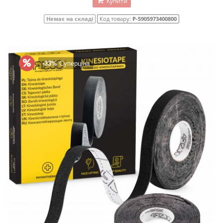
Купити
Немає на складі
Код товару:
P-5905973400800
-33%
Суперціна