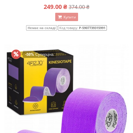
249.00 ₴
374.00 ₴
Купити
Немає на складі
Код товару:
P-5907739315991
-58%
Суперціна