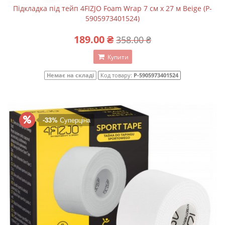
Підкладка під тейп 4FIZJO Foam Wrap 7 см x 27 м Beige (P-
5905973401524)
189.00 ₴
358.00 ₴
Купити
Немає на складі
Код товару:
P-5905973401524
-33%
Суперціна