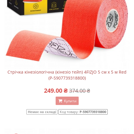
Стрічка кінезіологічна (кінезіо тейп) 4FIZJO 5 см x 5 м Red
(P-5907739318800)
249.00 ₴
374.00 ₴
Купити
Немає на складі
Код товару:
P-5907739318800