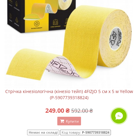
Стрічка кінезіологічна (кінезіо тейп) 4FIZJO 5 см x 5 м Yellow
(P-5907739318824)
249.00 ₴
592.00 ₴
ОНЛАЙН ЧАТ
Купити
Немає на складі
Код товару:
P-5907739318824