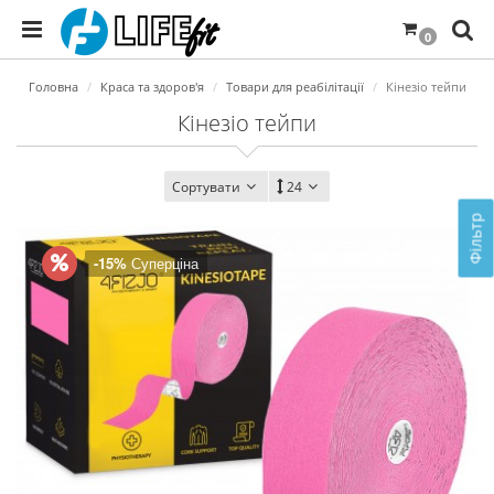
0
Головна
Краса та здоров'я
Товари для реабілітації
Кінезіо тейпи
Кінезіо тейпи
Сортувати
24
Фільтр
-15%
Суперціна