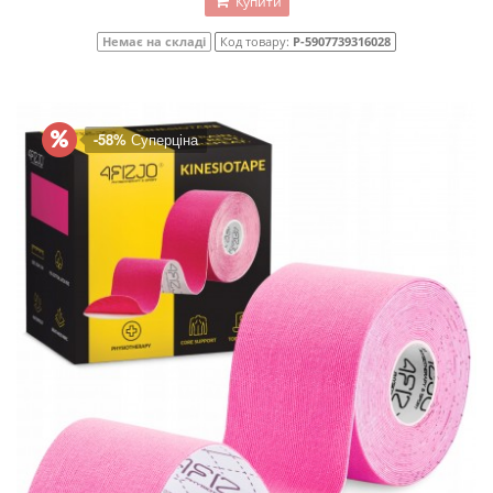
Купити
Немає на складі
Код товару:
P-5907739316028
-58%
Суперціна