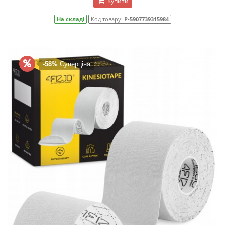
Купити
На складі
Код товару:
P-5907739315984
-58%
Суперціна