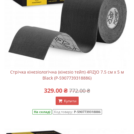
Стрічка кінезіологічна (кінезіо тейп) 4FIZJO 7.5 см x 5 м
Black (P-5907739318886)
329.00 ₴
772.00 ₴
Купити
На складі
Код товару:
P-5907739318886