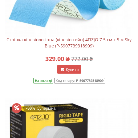
Стрічка кінезіологічна (кінезіо тейп) 4FIZJO 7.5 см x 5 м Sky
Blue (P-5907739318909)
329.00 ₴
772.00 ₴
Купити
На складі
Код товару:
P-5907739318909
-38%
Суперціна