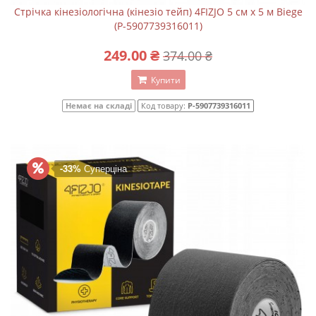
Стрічка кінезіологічна (кінезіо тейп) 4FIZJO 5 см x 5 м Biege
(P-5907739316011)
249.00 ₴
374.00 ₴
Купити
Немає на складі
Код товару:
P-5907739316011
-33%
Суперціна