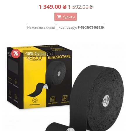
1 349.00 ₴
1 592.00 ₴
Купити
Немає на складі
Код товару:
P-5905973405539
-15%
Суперціна