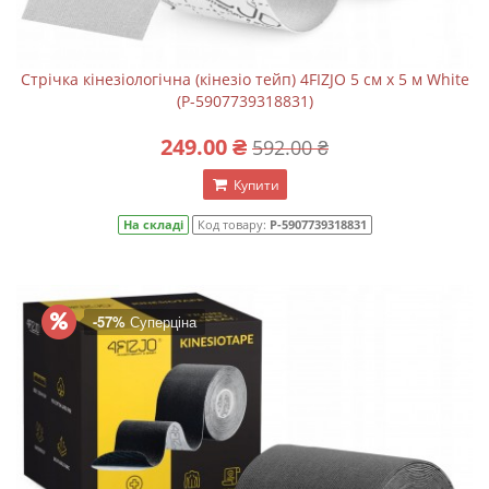
Стрічка кінезіологічна (кінезіо тейп) 4FIZJO 5 см x 5 м White
(P-5907739318831)
249.00 ₴
592.00 ₴
Купити
На складі
Код товару:
P-5907739318831
-57%
Суперціна