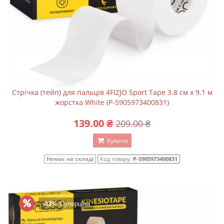
Стрічка (тейп) для пальців 4FIZJO Sport Tape 3.8 см x 9.1 м
жорстка White (P-5905973400831)
139.00 ₴
209.00 ₴
Купити
Немає на складі
Код товару:
P-5905973400831
-33%
Суперціна