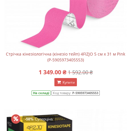
Стрічка кінезіологічна (кінезіо тейп) 4FIZJO 5 см x 31 м Pink
(P-5905973405553)
1 349.00 ₴
1 592.00 ₴
Купити
На складі
Код товару:
P-5905973405553
-58%
Суперціна