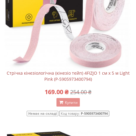
Стрічка кінезіологічна (кінезіо тейп) 4FIZJO 1 см x 5 м Light
Pink (P-5905973400794)
169.00 ₴
254.00 ₴
Купити
Немає на складі
Код товару:
P-5905973400794