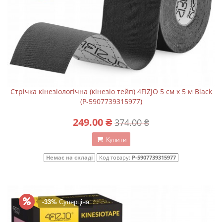
Стрічка кінезіологічна (кінезіо тейп) 4FIZJO 5 см x 5 м Black
(P-5907739315977)
249.00 ₴
374.00 ₴
Купити
Немає на складі
Код товару:
P-5907739315977
-33%
Суперціна