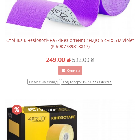
Стрічка кінезіологічна (кінезіо тейп) 4FIZJO 5 см x 5 м Violet
(P-5907739318817)
249.00 ₴
592.00 ₴
Купити
Немає на складі
Код товару:
P-5907739318817
-58%
Суперціна