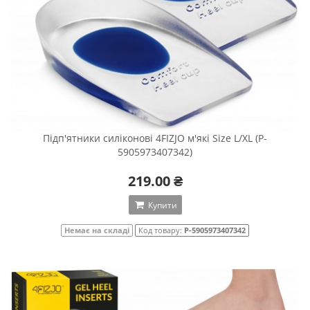
Підп'ятники силіконові 4FIZJO м'які Size L/XL (P-
5905973407342)
219.00 ₴
Купити
Немає на складі
Код товару:
P-5905973407342