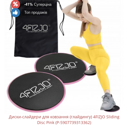
-41%
Суперціна
Топ продажів
Диски-слайдери для ковзання (глайдингу) 4FIZJO Sliding
Disc Pink (P-5907739313362)