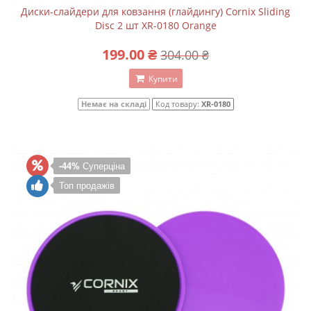
Диски-слайдери для ковзання (глайдингу) Cornix Sliding
Disc 2 шт XR-0180 Orange
199.00 ₴
304.00 ₴
Купити
Немає на складі
Код товару:
XR-0180
-44%
Суперціна
Топ продажів