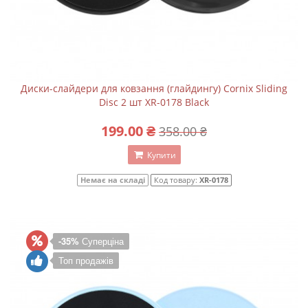
Диски-слайдери для ковзання (глайдингу) Cornix Sliding
Disc 2 шт XR-0178 Black
199.00 ₴
358.00 ₴
Купити
Немає на складі
Код товару:
XR-0178
-35%
Суперціна
Топ продажів