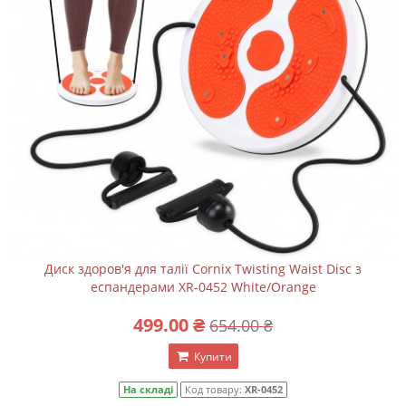
Диск здоров'я для талії Cornix Twisting Waist Disc з
еспандерами XR-0452 White/Orange
499.00 ₴
654.00 ₴
Купити
На складі
Код товару:
XR-0452