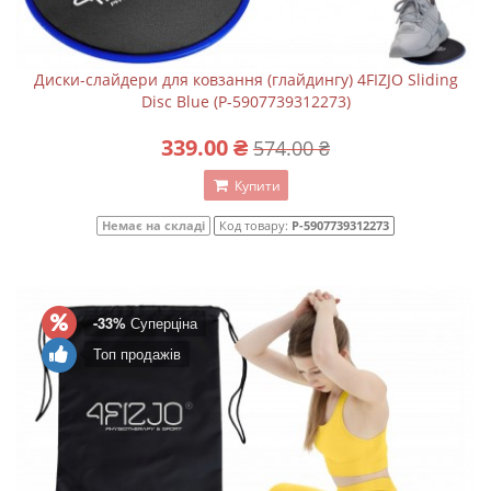
Диски-слайдери для ковзання (глайдингу) 4FIZJO Sliding
Disc Blue (P-5907739312273)
339.00 ₴
574.00 ₴
Купити
Немає на складі
Код товару:
P-5907739312273
-33%
Суперціна
Топ продажів