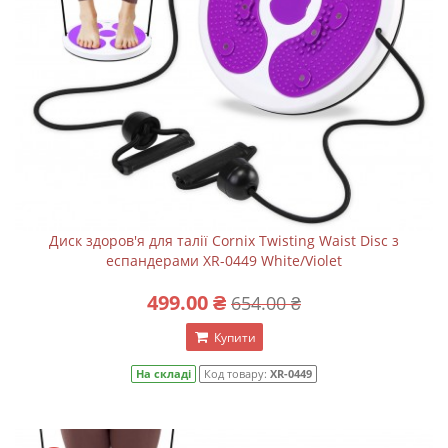
Диск здоров'я для талії Cornix Twisting Waist Disc з
еспандерами XR-0449 White/Violet
499.00 ₴
654.00 ₴
Купити
На складі
Код товару:
XR-0449