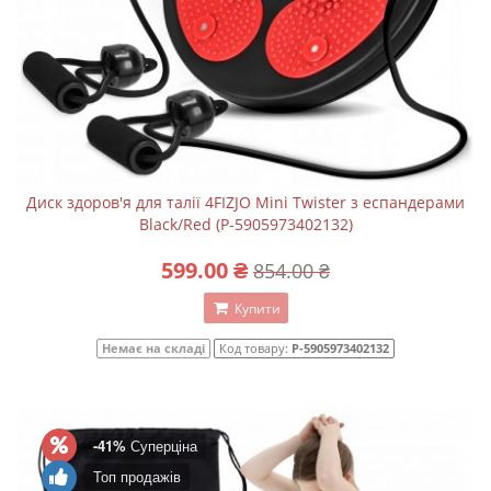
Диск здоров'я для талії 4FIZJO Mini Twister з еспандерами
Black/Red (P-5905973402132)
599.00 ₴
854.00 ₴
Купити
Немає на складі
Код товару:
P-5905973402132
-41%
Суперціна
Топ продажів