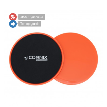
-35%
Суперціна
Топ продажів