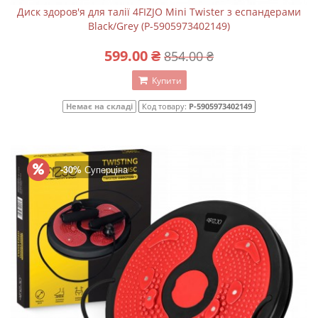
Диск здоров'я для талії 4FIZJO Mini Twister з еспандерами
Black/Grey (P-5905973402149)
599.00 ₴
854.00 ₴
Купити
Немає на складі
Код товару:
P-5905973402149
-30%
Суперціна