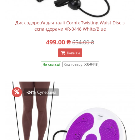
Диск здоров'я для талії Cornix Twisting Waist Disc з
еспандерами XR-0448 White/Blue
499.00 ₴
654.00 ₴
Купити
На складі
Код товару:
XR-0448
-24%
Суперціна