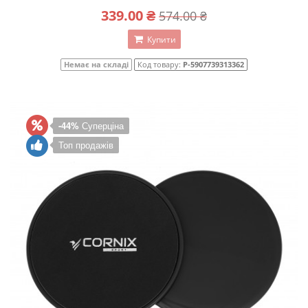
339.00 ₴
574.00 ₴
Купити
Немає на складі
Код товару:
P-5907739313362
-44%
Суперціна
Топ продажів