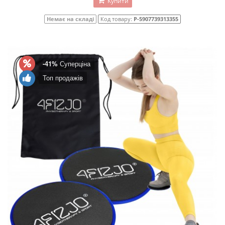
Купити
Немає на складі
Код товару:
P-5907739313355
-41%
Суперціна
Топ продажів