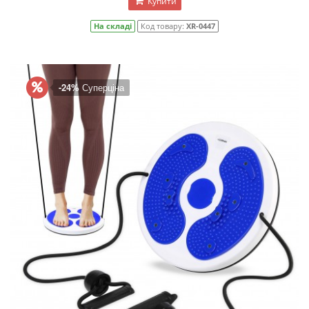
Купити
На складі
Код товару:
XR-0447
-24%
Суперціна