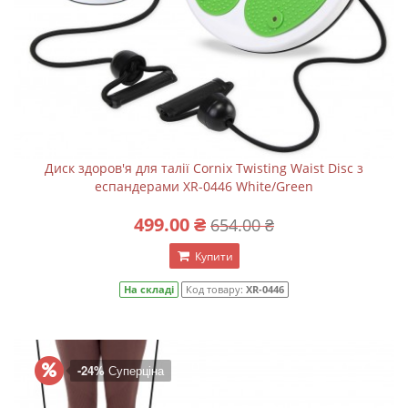
Диск здоров'я для талії Cornix Twisting Waist Disc з
еспандерами XR-0446 White/Green
499.00 ₴
654.00 ₴
Купити
На складі
Код товару:
XR-0446
-24%
Суперціна