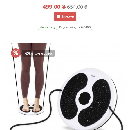
499.00 ₴
654.00 ₴
Купити
На складі
Код товару:
XR-0450
-24%
Суперціна