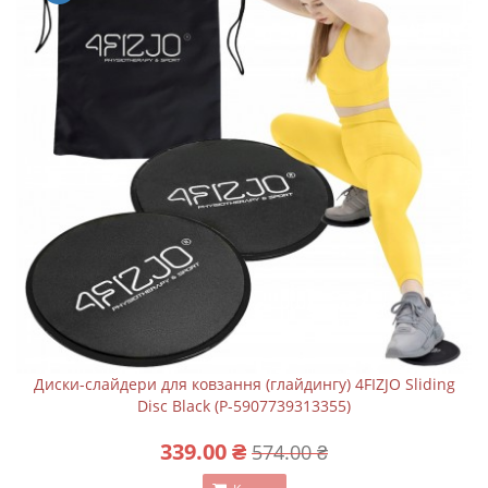
Диски-слайдери для ковзання (глайдингу) 4FIZJO Sliding
Disc Black (P-5907739313355)
339.00 ₴
574.00 ₴