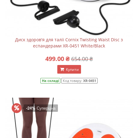
Диск здоров'я для талії Cornix Twisting Waist Disc з
еспандерами XR-0451 White/Black
499.00 ₴
654.00 ₴
Купити
На складі
Код товару:
XR-0451
-24%
Суперціна