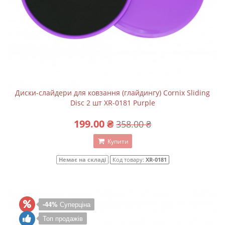
Диски-слайдери для ковзання (глайдингу) Cornix Sliding
Disc 2 шт XR-0181 Purple
199.00 ₴
358.00 ₴
Купити
Немає на складі
Код товару:
XR-0181
-44%
Суперціна
Топ продажів