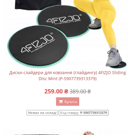
Диски-слайдери для ковзання (глайдингу) 4FIZJO Sliding
Disc Mint (P-5907739313379)
259.00 ₴
389.00 ₴
Купити
Немає на складі
Код товару:
P-5907739313379