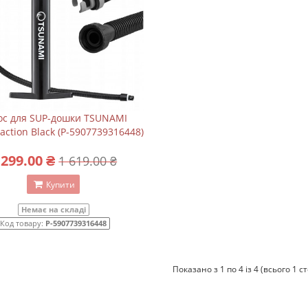
ос для SUP-дошки TSUNAMI
action Black (P-5907739316448)
 299.00 ₴
1 619.00 ₴
Купити
Немає на складі
Код товару:
P-5907739316448
Показано з 1 по 4 із 4 (всього 1 с