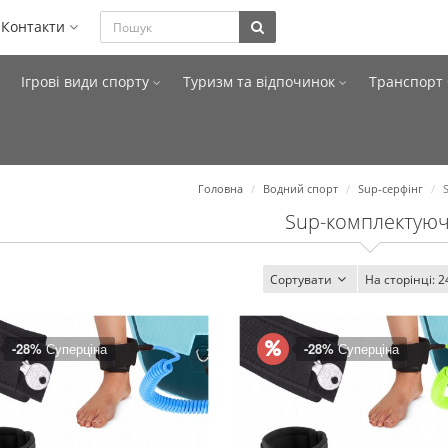
Контакти
Ігрові види спорту
Туризм та відпочинок
Транспорт
Головна
Водний спорт
Sup-серфінг
Sup-комплектуюч
Сортувати
На сторінці:
2
-28%
Суперціна
-28%
Суперціна