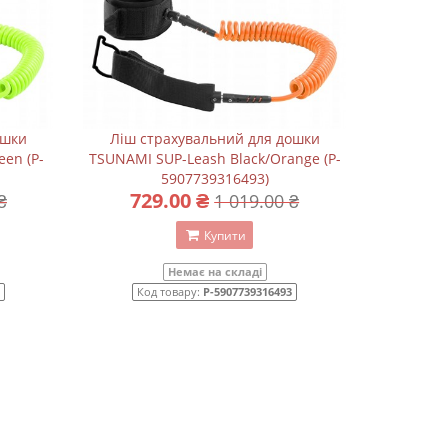
ошки
Ліш страхувальний для дошки
en (P-
TSUNAMI SUP-Leash Black/Orange (P-
5907739316493)
729.00 ₴
₴
1 019.00 ₴
Купити
Немає на складі
Код товару:
P-5907739316493