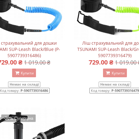
 страхувальний для дошки
Ліш страхувальний для д
MI SUP-Leash Black/Blue (P-
TSUNAMI SUP-Leash Black/Gre
5907739316486)
5907739316479)
729.00 ₴
729.00 ₴
1 019.00 ₴
1 019.00 
Купити
Купити
Немає на складі
Немає на складі
Код товару:
P-5907739316486
Код товару:
P-5907739316479
-20%
Суперціна