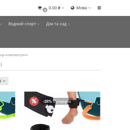
0.00 ₴
Мова
0
Водний спорт
Дім та сад
Sup-комплектуючі
і
4
-28%
Суперціна