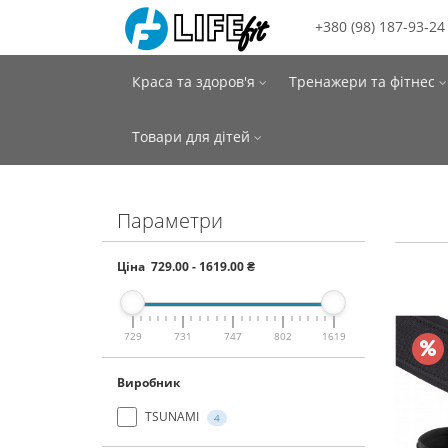
+380 (98) 187-93-24
Краса та здоров'я
Тренажери та фітнес
Товари для дітей
Параметри
Ціна
729.00
-
1619.00
₴
729
731
747
802
1619
Виробник
TSUNAMI
4