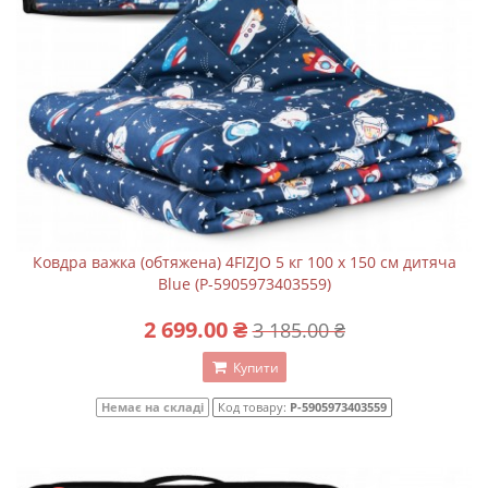
Ковдра важка (обтяжена) 4FIZJO 5 кг 100 x 150 см дитяча
Blue (P-5905973403559)
2 699.00 ₴
3 185.00 ₴
Купити
Немає на складі
Код товару:
P-5905973403559