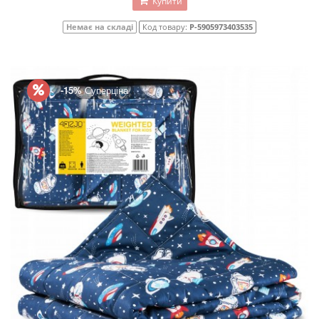
Купити
Немає на складі
Код товару:
P-5905973403535
-15%
Суперціна