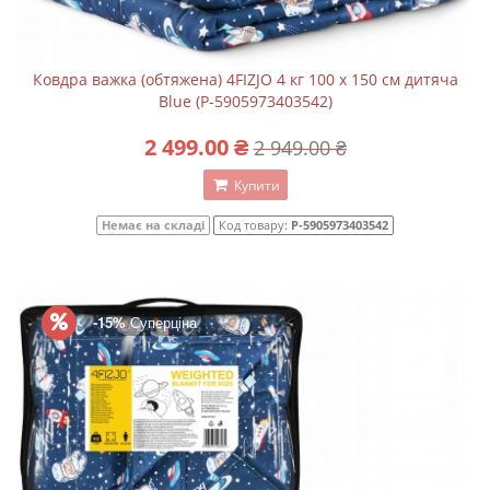
Ковдра важка (обтяжена) 4FIZJO 4 кг 100 x 150 см дитяча
Blue (P-5905973403542)
2 499.00 ₴
2 949.00 ₴
Купити
Немає на складі
Код товару:
P-5905973403542
-15%
Суперціна