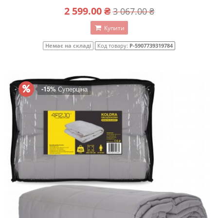
2 599.00 ₴
3 067.00 ₴
Купити
Немає на складі
Код товару:
P-5907739319784
-15%
Суперціна