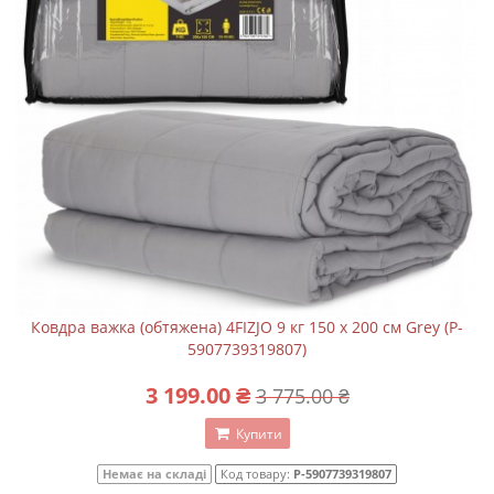
Ковдра важка (обтяжена) 4FIZJO 9 кг 150 x 200 см Grey (P-
5907739319807)
3 199.00 ₴
3 775.00 ₴
Купити
Немає на складі
Код товару:
P-5907739319807