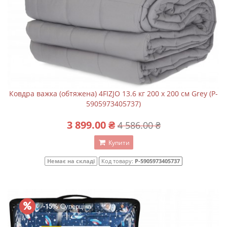
Ковдра важка (обтяжена) 4FIZJO 13.6 кг 200 x 200 см Grey (P-
5905973405737)
3 899.00 ₴
4 586.00 ₴
Купити
Немає на складі
Код товару:
P-5905973405737
-15%
Суперціна