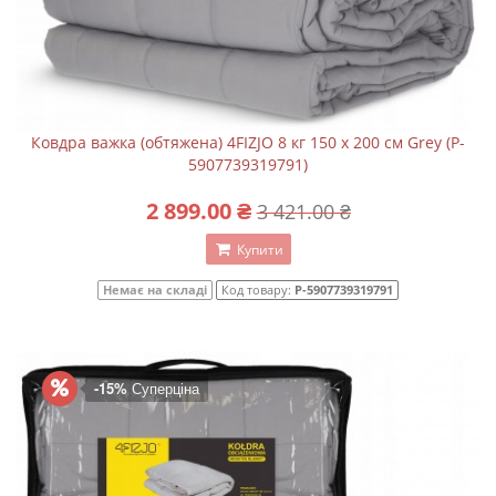
Ковдра важка (обтяжена) 4FIZJO 8 кг 150 x 200 см Grey (P-
5907739319791)
2 899.00 ₴
3 421.00 ₴
Купити
Немає на складі
Код товару:
P-5907739319791
-15%
Суперціна