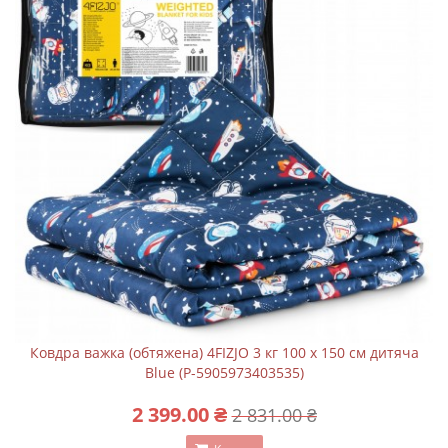
Ковдра важка (обтяжена) 4FIZJO 3 кг 100 x 150 см дитяча
Blue (P-5905973403535)
2 399.00 ₴
2 831.00 ₴