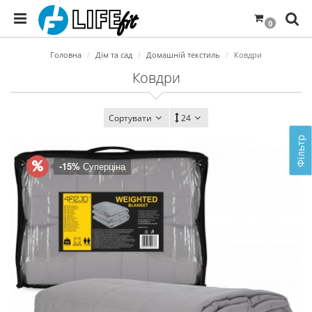
0
Головна
Дім та сад
Домашній текстиль
Ковдри
Ковдри
Сортувати
24
Фільтр
-15%
Суперціна