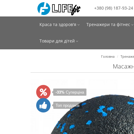
+380 (98) 187-93-24
Краса та здоров'я
Тренажери та фітнес
Товари для дітей
Головна
Тренаже
Масажни
-33%
Суперціна
Топ продажів