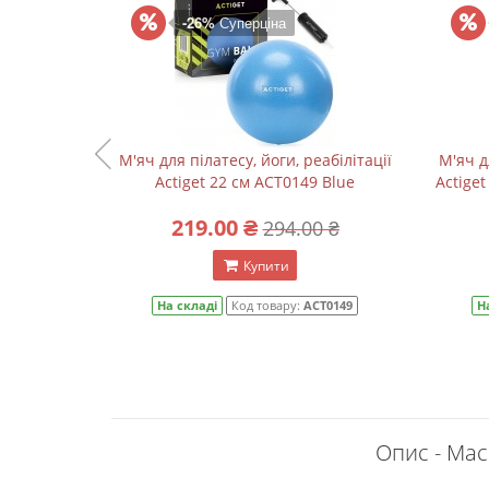
-26%
Суперціна
абілітації
М'яч для пілатесу, йоги, реабілітації
М'яч д
 XR-0226
Actiget 22 см ACT0149 Blue
Actige
219.00 ₴
 ₴
294.00 ₴
Купити
-0226
На складі
Код товару:
ACT0149
Н
Опис - Мас