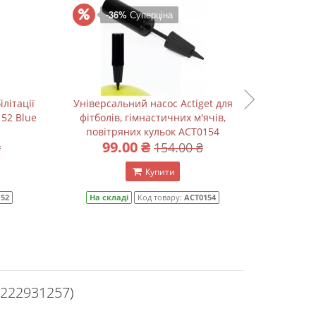
-36%
Суперціна
ілітації
Універсальний насос Actiget для
Універс
152 Blue
фітболів, гімнастичних м'ячів,
м'я
повітряних кульок ACT0154
99.00 ₴
7
₴
154.00 ₴
Купити
152
На складі
Код товару:
ACT0154
На с
7222931257)