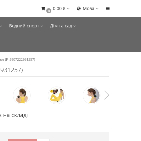
0.00 ₴
Мова
0
Водний спорт
Дім та сад
lue (P-5907222931257)
2931257)
 на складі
і