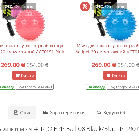
-24%
Суперціна
-24%
Суперціна
ля пілатесу, йоги, реабілітації
М'яч для пілатесу, йоги, реаб
t 20 см масажний ACT0151 Pink
Actiget 20 см масажний ACT0
269.00 ₴
269.00 ₴
354.00 ₴
354.00 
Купити
Купити
а складі
Код товару:
ACT0151
На складі
Код товару:
ACT0
Опис
Характеристики
Відгуки (0)
ажний м'яч 4FIZJO EPP Ball 08 Black/Blue (P-590