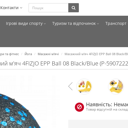
Контакти
Ігрові види спорту
Туризм та відпочинок
Транспорт
ри та фітнес
Йога
Масажні м'ячі
Масажний м'яч 4FIZJO EPP Ball 08 Black/B
й м'яч 4FIZJO EPP Ball 08 Black/Blue (P-590722
Наявність: Немає
Товар відсутній на склад