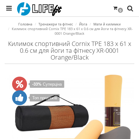
0
Головна
Тренажери та фітнес
Йога
Мати й килимки
Килимок спортивний Cornix TPE 183 x 61 x 0.6 см для йоги та фітнесу XR-
0001 Orange/Black
Килимок спортивний Cornix TPE 183 x 61 x
0.6 см для йоги та фітнесу XR-0001
Orange/Black
-33%
Суперціна
Топ продажів