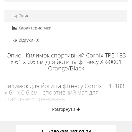
Опис
Характеристики
Відгуки (0)
Опис - Килимок спортивний Cornix TPE 183
x 61 x 0.6 см для йоги та фітнесу XR-0001
Orange/Black
Килимок для йоги та фітнесу Cornix TPE 183
x 61 x 0.6 см - спортивний мат для
стабільних тренувань
Килимок для йоги та фітнесу від польського бренду Cornix -
Розгорнути
це практичне рішення для комфортних і контрольованих
тренувань вдома, у залі або на студійних заняттях. Формат
183 x 61 x 0.6 см забезпечує достатньо простору для
виконання більшості вправ, а збалансована товщина