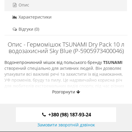
Опис
Характеристики
Відгуки (0)
Опис - Гермомішок TSUNAMI Dry Pack 10 л
водозахисний Sky Blue (P-5905973400046)
Водонепроникний мішок від польського бренду
TSUNAMI
створений спеціально для активних людей. Він дозволяє
упакувати всі важливі речі та захистити їх від намокання,
УФ променів, бруду та пилу. Це надзвичайно корисна річ
для любителів екстремальних видів спорту, під час різних
поїздок, відпочинку на пляжі чи проживанні в польових
Розгорнути
умовах.
Гермомішок від
TSUNAMI
виконаний з високоякісного
матеріалу ПВХ, а для додаткової міцності армований
+380 (98) 187-93-24
кордовими нитками з поліаміду, що гарантує його
водонепроникність та стійкість до зовнішніх факторів.
Замовити зворотній дзвінок
Середній об'єм - 10 літрів, чудово підійде для зберігання