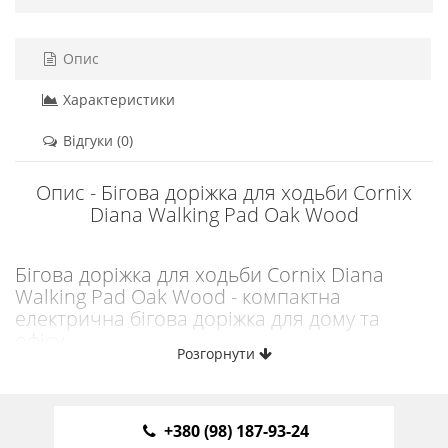
Опис
Характеристики
Відгуки (0)
Опис - Бігова доріжка для ходьби Cornix
Diana Walking Pad Oak Wood
Бігова доріжка для ходьби Cornix Diana
Walking Pad Oak Wood - компактна
електрична бігова доріжка для дому та
офісу
Розгорнути
Бігова доріжка від польського бренду Cornix - це
ультракомпактний walking pad, створений для щоденної
активності у квартирі, будинку або офісі. Модель Diana
+380 (98) 187-93-24
поєднує мінімалістичний дизайн, компактні розміри і