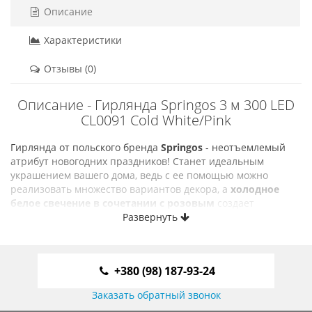
Описание
Характеристики
Отзывы (0)
Описание - Гирлянда Springos 3 м 300 LED
CL0091 Cold White/Pink
Гирлянда от польского бренда
Springos
- неотъемлемый
атрибут новогодних праздников! Станет идеальным
украшением вашего дома, ведь с ее помощью можно
реализовать множество вариантов декора, а
холодное
белое свечение в сочетании с розовым
создает
несравненную магическую атмосферу и рождественское
Развернуть
настроение.
Длина осветительной части составляет
3 м
, на ней
находится
300
энергоэффективных светодиодов в виде
+380 (98) 187-93-24
капель росы. Питаются они от сети 220 В (
блок питания
идет в комплекте
). В отличие от аналогов, в данной
Заказать обратный звонок
модели используется медный провод и более яркие и