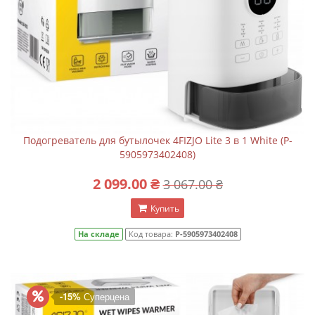
Подогреватель для бутылочек 4FIZJO Lite 3 в 1 White (P-
5905973402408)
2 099.00 ₴
3 067.00 ₴
Купить
На складе
Код товара:
P-5905973402408
-15%
Суперцена