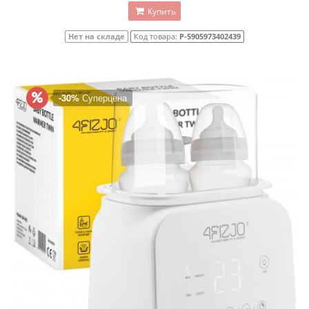
Купить
Нет на складе
Код товара:
P-5905973402439
-30%
Суперцена