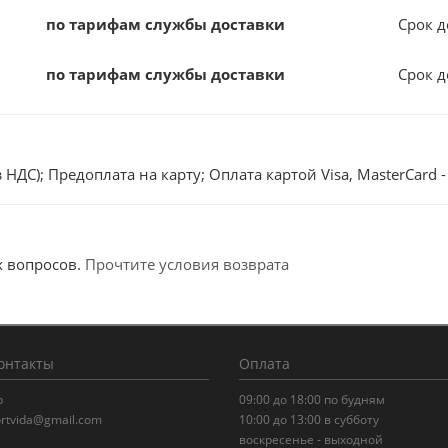
по тарифам службы доставки
Срок 
по тарифам службы доставки
Срок 
ДС); Предоплата на карту; Оплата картой Visa, MasterCard 
х вопросов.
Прочтите условия возврата
онтакты
Оплата
р
09:00 до 18:00 по будням
portvida@gmail.com
10:00 до 13:00 в субботу
воскресенье - выходной