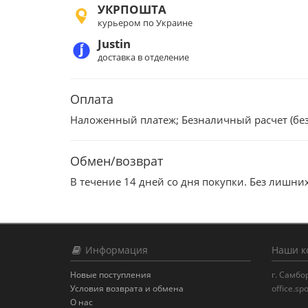
УКРПОШТА
курьером по Украине
Justin
доставка в отделение
Оплата
Наложенный платеж; Безналичный расчет (без Н
Обмен/возврат
В течение 14 дней со дня покупки. Без лишни
Информация
Наши к
Новые поступления
г. Самбо
Условия возврата и обмена
office.s
О нас