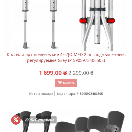
Костыли ортопедические 4FIZJO MED 2 шт подмышечные,
регулируемые Grey (P-5905973406505)
1 699.00 ₴
2 299.00 ₴
Купить
Нет на складе
Код товара:
P-5905973406505
-29%
Суперцена