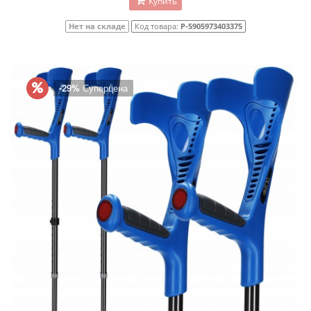
Купить
Нет на складе
Код товара:
P-5905973403375
-29%
Суперцена