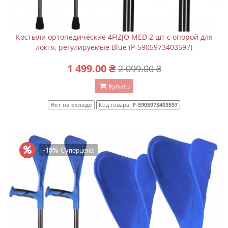
Костыли ортопедические 4FIZJO MED 2 шт с опорой для
локтя, регулируемые Blue (P-5905973403597)
1 499.00 ₴
2 099.00 ₴
Купить
Нет на складе
Код товара:
P-5905973403597
-15%
Суперцена